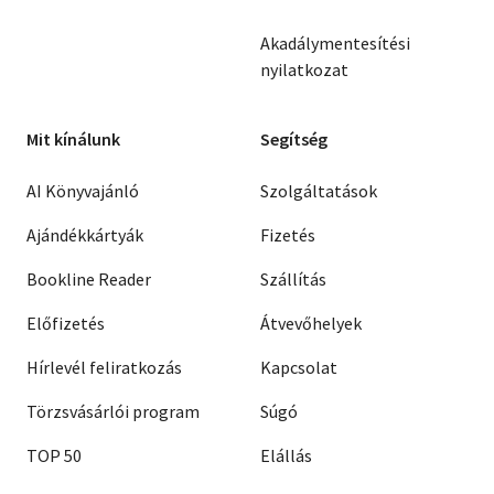
Akadálymentesítési
nyilatkozat
Mit kínálunk
Segítség
AI Könyvajánló
Szolgáltatások
Ajándékkártyák
Fizetés
Bookline Reader
Szállítás
Előfizetés
Átvevőhelyek
Hírlevél feliratkozás
Kapcsolat
Törzsvásárlói program
Súgó
TOP 50
Elállás