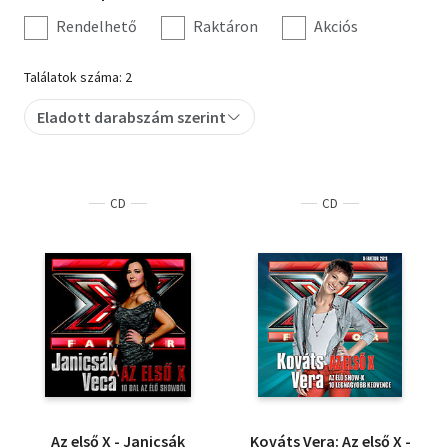
szűrés
Rendelhető
Raktáron
Akciós
Szótár, nyelvkönyv
Találatok száma: 2
Tankönyv, segédkönyv
Eladott darabszám szerint
Társadalomtudomány
Természettudomány
CD
CD
Történelem
Vallás
Az első X - Janicsák
Kováts Vera: Az első X -