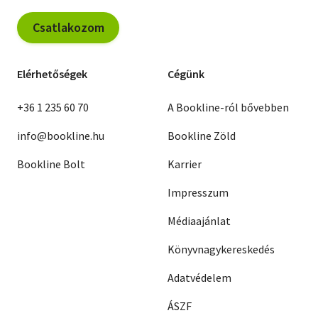
Csatlakozom
Elérhetőségek
Cégünk
+36 1 235 60 70
A Bookline-ról bővebben
info@bookline.hu
Bookline Zöld
Bookline Bolt
Karrier
Impresszum
Médiaajánlat
Könyvnagykereskedés
Adatvédelem
ÁSZF