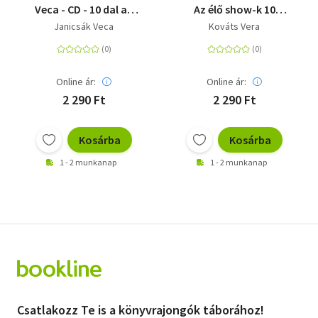
Veca - CD - 10 dal az
Az élő show-k 10
élő showból
legnagyobb kedvence
Janicsák Veca
Kováts Vera
Online ár:
Online ár:
2 290 Ft
2 290 Ft
Kosárba
Kosárba
1 - 2 munkanap
1 - 2 munkanap
Csatlakozz Te is a könyvrajongók táborához!