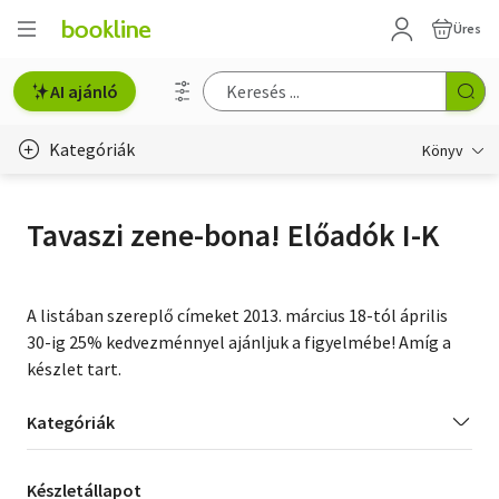
Üres
AI ajánló
Kategóriák
Könyv
Életmód, egészség
Tavaszi zene-bona! Előadók I-K
Erotika
Gyermek- és ifjúsági
A listában szereplő címeket 2013. március 18-tól április
30-ig 25% kedvezménnyel ajánljuk a figyelmébe! Amíg a
Hobbi, szabadidő
készlet tart.
Irodalom
Kategória
Kategóriák
Művészet
szűrés
Készletállapot
Készletállapot
Szakkönyv