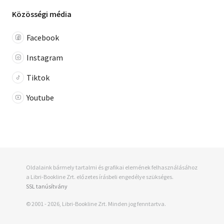
Közösségi média
Facebook
Instagram
Tiktok
Youtube
Oldalaink bármely tartalmi és grafikai elemének felhasználásához
a Libri-Bookline Zrt. előzetes írásbeli engedélye szükséges.
SSL tanúsítvány
© 2001 - 2026, Libri-Bookline Zrt. Minden jog fenntartva.