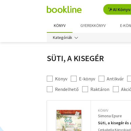
AI Könyv
KÖNYV
GYEREKKÖNYV
E-KÖN
Kategóriák
SÜTI, A KISEGÉR
Könyv
E-könyv
Antikvár
Kategória
szűrés
További
Rendelhető
Raktáron
Akci
szűrők
KÖNYV
Simona Epure
Süti, a kisegér és
Cerkabella Könyvkiad