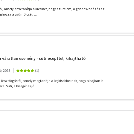
l, amely arra tanítja a kicsiket, hogy a türelem, a gondoskodás és az
hozza a gyümölcsét. ...
 a váratlan esemény - sütirecepttel, kihajtható
ó, 2025
z összefogásról, amely megtanítja a legkisebbeknek, hogy a bajban is
 Süti, a kisegér és jó...
További
szűrők