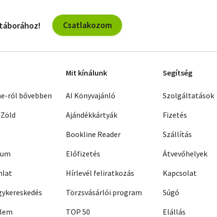
Csatlakozom
 táborához!
Mit kínálunk
Segítség
ne-ról bővebben
AI Könyvajánló
Szolgáltatások
 Zöld
Ajándékkártyák
Fizetés
Bookline Reader
Szállítás
zum
Előfizetés
Átvevőhelyek
nlat
Hírlevél feliratkozás
Kapcsolat
ykereskedés
Törzsvásárlói program
Súgó
elem
TOP 50
Elállás