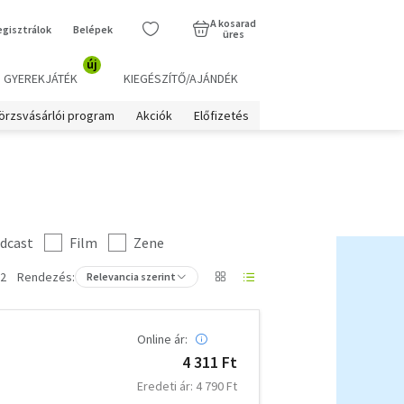
A kosarad
egisztrálok
Belépek
üres
új
GYEREKJÁTÉK
KIEGÉSZÍTŐ/AJÁNDÉK
örzsvásárlói program
Akciók
Előfizetés
dcast
Film
Zene
 2
Rendezés:
Relevancia szerint
Online ár:
4 311 Ft
Eredeti ár: 4 790 Ft