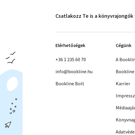
Csatlakozz Te is a könyvrajongók
Elérhetőségek
Cégünk
+36 1 235 60 70
A Bookli
info@bookline.hu
Bookline
Bookline Bolt
Karrier
Impress
Médiaajá
Könyvnag
Adatvéd