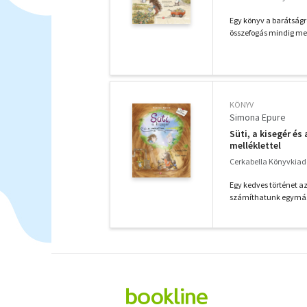
Egy könyv a barátságró
összefogás mindig meg
KÖNYV
Simona Epure
Süti, a kisegér és
melléklettel
Cerkabella Könyvkiad
Egy kedves történet a
számíthatunk egymásra.