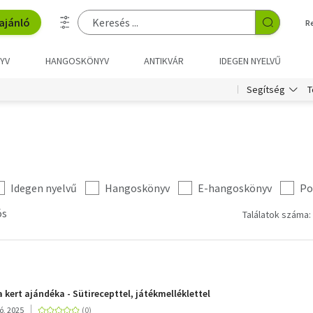
ajánló
R
YV
HANGOSKÖNYV
ANTIKVÁR
IDEGEN NYELVŰ
T
Segítség
Idegen nyelvű
Hangoskönyv
E-hangoskönyv
Po
ós
Találatok száma:
 a kert ajándéka - Sütirecepttel, játékmelléklettel
ó, 2025