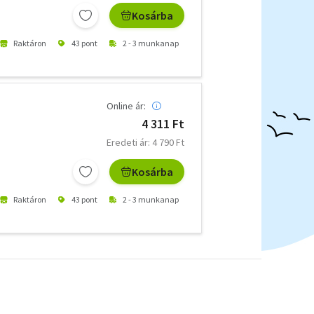
Kosárba
Raktáron
43 pont
2 - 3 munkanap
Online ár:
4 311 Ft
Eredeti ár: 4 790 Ft
Kosárba
Raktáron
43 pont
2 - 3 munkanap