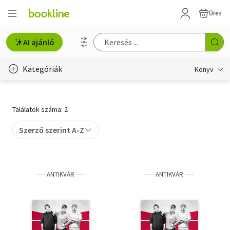
Üres
AI ajánló
Kategóriák
Könyv
Életmód, egészség
Találatok száma: 2
Erotika
Szerző szerint A-Z
Gyermek- és ifjúsági
Hobbi, szabadidő
ANTIKVÁR
ANTIKVÁR
Irodalom
Művészet
Szakkönyv