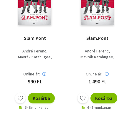
Szótár, nyelvkönyv
Tankönyv, segédkönyv
Társadalomtudomány
Slam.Pont
Slam.Pont
Természettudomány
André Ferenc
André Ferenc
Mavrák Katahugee
Mavrák Katahugee
Történelem
Süveg Márksaiid
Süveg Márksaiid
Vallás
Online ár:
Online ár:
990 Ft
1 490 Ft
Kosárba
Kosárba
6 - 8 munkanap
6 - 8 munkanap