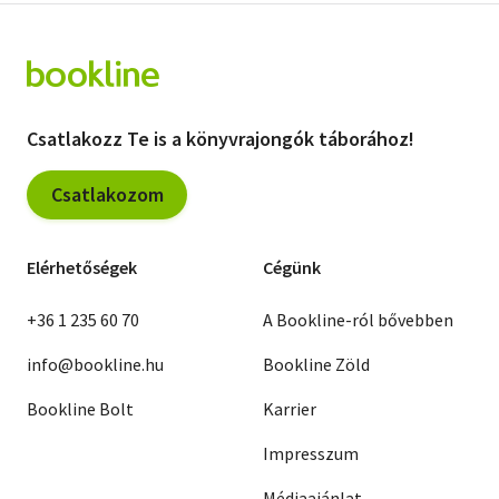
Csatlakozz Te is a könyvrajongók táborához!
Csatlakozom
Elérhetőségek
Cégünk
+36 1 235 60 70
A Bookline-ról bővebben
info@bookline.hu
Bookline Zöld
Bookline Bolt
Karrier
Impresszum
Médiaajánlat