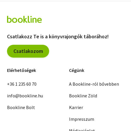
Csatlakozz Te is a könyvrajongók táborához!
Csatlakozom
Elérhetőségek
Cégünk
+36 1 235 60 70
A Bookline-ról bővebben
info@bookline.hu
Bookline Zöld
Bookline Bolt
Karrier
Impresszum
Médiaajánlat