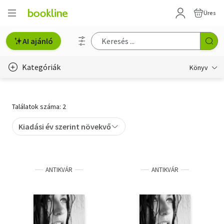
Üres
AI ajánló
Kategóriák
Könyv
Életmód, egészség
Találatok száma: 2
Erotika
Kiadási év szerint növekvő
Gyermek- és ifjúsági
Hobbi, szabadidő
ANTIKVÁR
ANTIKVÁR
Irodalom
Művészet
Szakkönyv