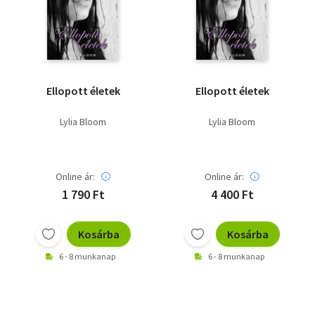
Szótár, nyelvkönyv
Tankönyv, segédkönyv
Társadalomtudomány
Ellopott életek
Ellopott életek
Természettudomány
Lylia Bloom
Lylia Bloom
Történelem
Vallás
Online ár:
Online ár:
1 790 Ft
4 400 Ft
Kosárba
Kosárba
6 - 8 munkanap
6 - 8 munkanap