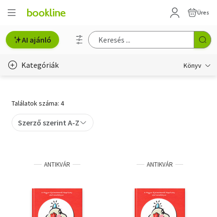
Üres
AI ajánló
Kategóriák
Könyv
Életmód, egészség
Találatok száma: 4
Erotika
Szerző szerint A-Z
Gyermek- és ifjúsági
Hobbi, szabadidő
ANTIKVÁR
ANTIKVÁR
Irodalom
Művészet
Szakkönyv