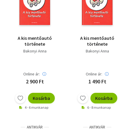
Szótár, nyelvkönyv
Tankönyv, segédkönyv
Társadalomtudomány
A kis mentőautó
A kis mentőautó
története
története
Természettudomány
Bakonyi Anna
Bakonyi Anna
Történelem
Vallás
Online ár:
Online ár:
2 900 Ft
1 490 Ft
Kosárba
Kosárba
4 - 6 munkanap
6 - 8 munkanap
ANTIKVÁR
ANTIKVÁR