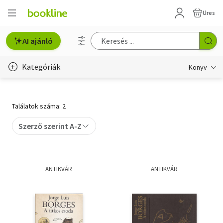
Üres
AI ajánló
Kategóriák
Könyv
Életmód, egészség
Találatok száma: 2
Erotika
Szerző szerint A-Z
Gyermek- és ifjúsági
Hobbi, szabadidő
ANTIKVÁR
ANTIKVÁR
Irodalom
Művészet
Szakkönyv