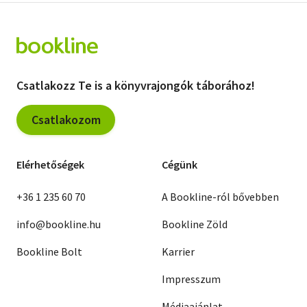
Csatlakozz Te is a könyvrajongók táborához!
Csatlakozom
Elérhetőségek
Cégünk
+36 1 235 60 70
A Bookline-ról bővebben
info@bookline.hu
Bookline Zöld
Bookline Bolt
Karrier
Impresszum
Médiaajánlat