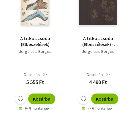
Szótár, nyelvkönyv
Tankönyv, segédkönyv
Társadalomtudomány
A titkos csoda
A titkos csoda
(Elbeszélések)
(Elbeszélések) -
Természettudomány
védőborító nélkül
Jorge Luis Borges
Jorge Luis Borges
Történelem
Vallás
Online ár:
Online ár:
5 555 Ft
4 490 Ft
Kosárba
Kosárba
6 - 8 munkanap
4 - 6 munkanap