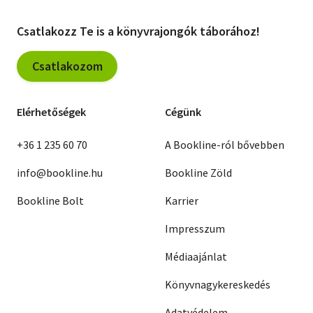
Csatlakozz Te is a könyvrajongók táborához!
Csatlakozom
Elérhetőségek
Cégünk
+36 1 235 60 70
A Bookline-ról bővebben
info@bookline.hu
Bookline Zöld
Bookline Bolt
Karrier
Impresszum
Médiaajánlat
Könyvnagykereskedés
Adatvédelem