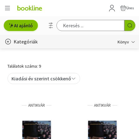
Üres
AI ajánló
Kategóriák
Könyv
Életmód, egészség
Találatok száma: 9
Erotika
Kiadási év szerint csökkenő
Gyermek- és ifjúsági
Hobbi, szabadidő
ANTIKVÁR
ANTIKVÁR
Irodalom
Művészet
Szakkönyv