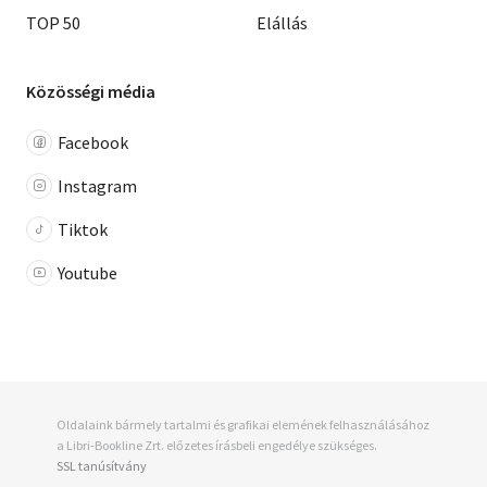
TOP 50
Elállás
Közösségi média
Facebook
Instagram
Tiktok
Youtube
Oldalaink bármely tartalmi és grafikai elemének felhasználásához
a Libri-Bookline Zrt. előzetes írásbeli engedélye szükséges.
SSL tanúsítvány