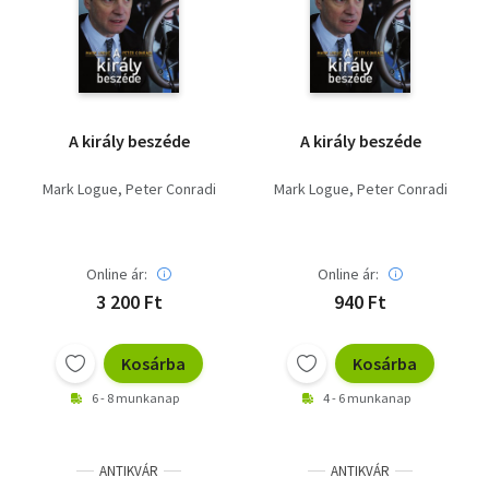
Szótár, nyelvkönyv
Tankönyv, segédkönyv
Társadalomtudomány
A király beszéde
A király beszéde
Természettudomány
Mark Logue
Peter Conradi
Mark Logue
Peter Conradi
Történelem
Vallás
Online ár:
Online ár:
3 200 Ft
940 Ft
Kosárba
Kosárba
6 - 8 munkanap
4 - 6 munkanap
ANTIKVÁR
ANTIKVÁR