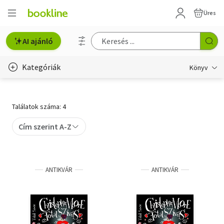
Üres
AI ajánló
Kategóriák
Könyv
Életmód, egészség
Találatok száma: 4
Erotika
Cím szerint A-Z
Gyermek- és ifjúsági
Hobbi, szabadidő
ANTIKVÁR
ANTIKVÁR
Irodalom
Művészet
Szakkönyv