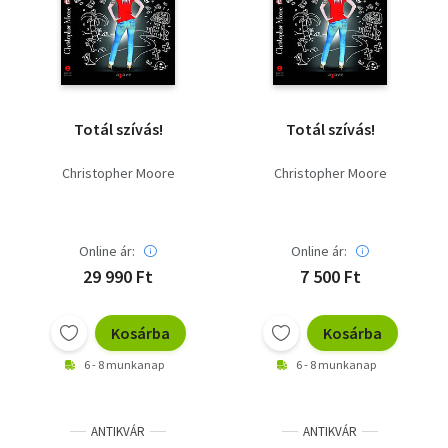
Szótár, nyelvkönyv
Tankönyv, segédkönyv
Társadalomtudomány
Totál szívás!
Totál szívás!
Természettudomány
Christopher Moore
Christopher Moore
Történelem
Vallás
Online ár:
Online ár:
29 990 Ft
7 500 Ft
Kosárba
Kosárba
6 - 8 munkanap
6 - 8 munkanap
ANTIKVÁR
ANTIKVÁR