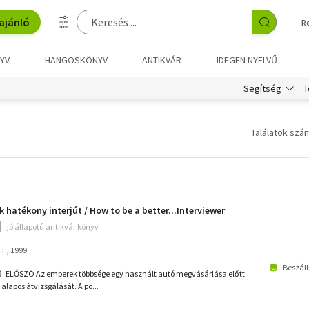
ajánló
R
YV
HANGOSKÖNYV
ANTIKVÁR
IDEGEN NYELVŰ
T
Segítség
Találatok szám
hatékony interjút / How to be a better...Interviewer
jó állapotú antikvár könyv
T., 1999
Beszáll
ű. ELŐSZÓ Az emberek többsége egy használt autó megvásárlása előtt
alapos átvizsgálását. A po...