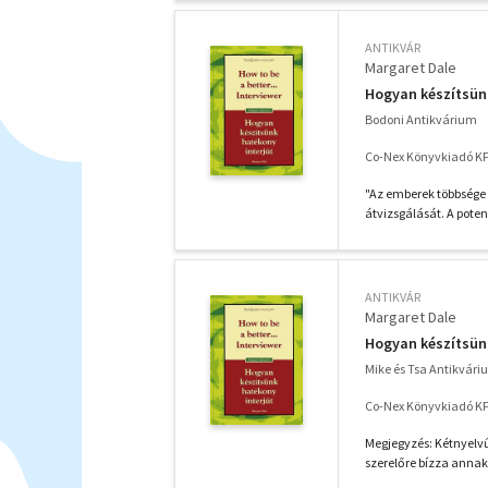
ANTIKVÁR
Margaret Dale
Hogyan készítsünk 
Bodoni Antikvárium
Co-Nex Könyvkiadó KF
"Az emberek többsége 
átvizsgálását. A potenci
ANTIKVÁR
Margaret Dale
Hogyan készítsünk 
Mike és Tsa Antikvár
Co-Nex Könyvkiadó KF
Megjegyzés: Kétnyelv
szerelőre bízza annak 