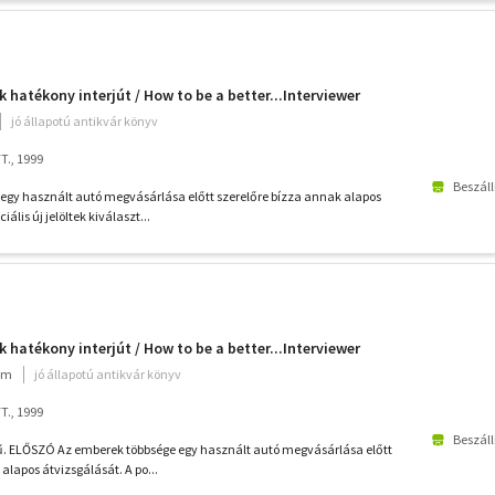
hatékony interjút / How to be a better...Interviewer
jó állapotú antikvár könyv
T., 1999
Beszáll
egy használt autó megvásárlása előtt szerelőre bízza annak alapos
ális új jelöltek kiválaszt...
hatékony interjút / How to be a better...Interviewer
ium
jó állapotú antikvár könyv
T., 1999
Beszáll
ű. ELŐSZÓ Az emberek többsége egy használt autó megvásárlása előtt
alapos átvizsgálását. A po...