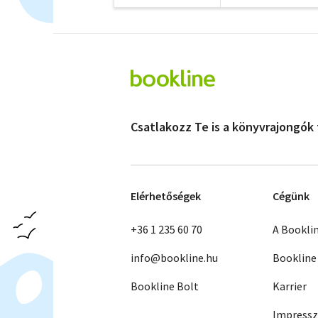
Csatlakozz Te is a könyvrajongók
Elérhetőségek
Cégünk
+36 1 235 60 70
A Bookli
info@bookline.hu
Bookline
Bookline Bolt
Karrier
Impress