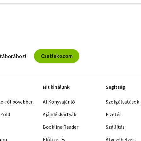
További
szűrők
Csatlakozom
 táborához!
Mit kínálunk
Segítség
ne-ról bővebben
AI Könyvajánló
Szolgáltatások
 Zöld
Ajándékkártyák
Fizetés
Bookline Reader
Szállítás
zum
Előfizetés
Átvevőhelyek