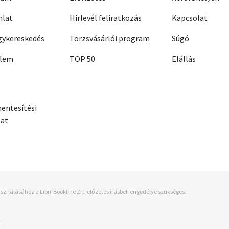
nlat
Hírlevél feliratkozás
Kapcsolat
ykereskedés
Törzsvásárlói program
Súgó
elem
TOP 50
Elállás
entesítési
zat
sználásához a Libri-Bookline Zrt. előzetes írásbeli engedélye szükséges.
.