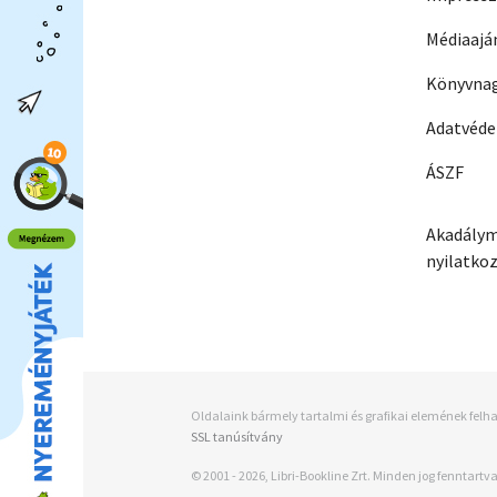
Médiaajá
Könyvnag
Adatvéd
ÁSZF
Akadálym
nyilatko
Oldalaink bármely tartalmi és grafikai elemének felha
SSL tanúsítvány
© 2001 - 2026, Libri-Bookline Zrt. Minden jog fenntartva