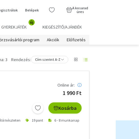
A kosarad
egisztrálok
Belépek
üres
új
GYEREKJÁTÉK
KIEGÉSZÍTŐ/AJÁNDÉK
örzsvásárlói program
Akciók
Előfizetés
a: 3
Rendezés:
Cím szerint A-Z
Online ár:
1 990 Ft
Kosárba
ítói készleten
19 pont
6 - 8 munkanap