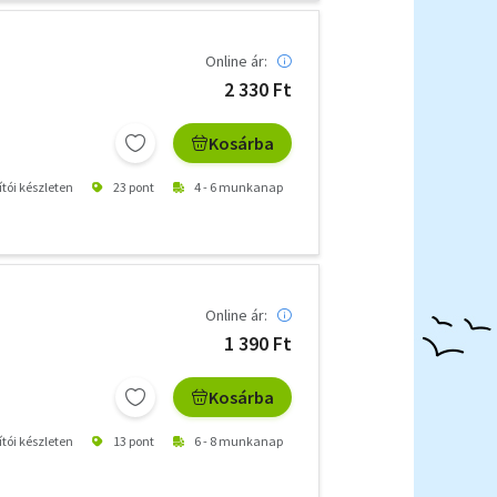
Online ár:
2 330 Ft
Kosárba
ítói készleten
23 pont
4 - 6 munkanap
Online ár:
1 390 Ft
Kosárba
ítói készleten
13 pont
6 - 8 munkanap