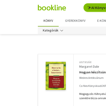
AI Könyv
KÖNYV
GYEREKKÖNYV
E-KÖN
Kategóriák
További
szűrők
ANTIKVÁR
Margaret Dale
Hogyan készítsünk 
Weöres Antikvárium
Co-Nex Könyvkiadó KF
Megjegyzés: Kétnyelv
szerelőre bízza annak 