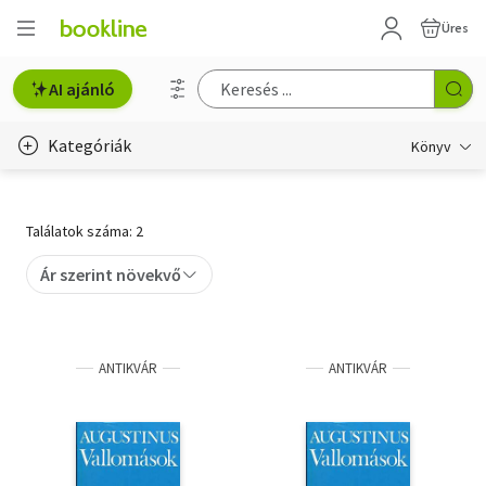
Üres
AI ajánló
Kategóriák
Könyv
Életmód, egészség
Találatok száma: 2
Erotika
Ár szerint növekvő
Gyermek- és ifjúsági
Hobbi, szabadidő
ANTIKVÁR
ANTIKVÁR
Irodalom
Művészet
Szakkönyv