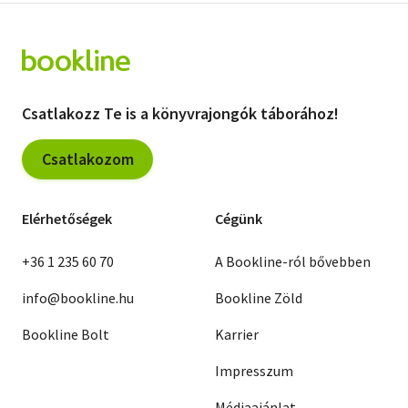
Csatlakozz Te is a könyvrajongók táborához!
Csatlakozom
Elérhetőségek
Cégünk
+36 1 235 60 70
A Bookline-ról bővebben
info@bookline.hu
Bookline Zöld
Bookline Bolt
Karrier
Impresszum
Médiaajánlat