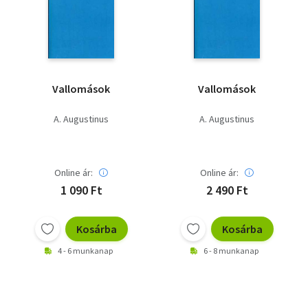
Szótár, nyelvkönyv
Tankönyv, segédkönyv
Társadalomtudomány
Vallomások
Vallomások
Természettudomány
A. Augustinus
A. Augustinus
Történelem
Vallás
Online ár:
Online ár:
1 090 Ft
2 490 Ft
Kosárba
Kosárba
4 - 6 munkanap
6 - 8 munkanap