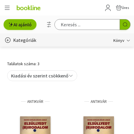
Üres
AI ajánló
Kategóriák
Könyv
Életmód, egészség
Találatok száma: 3
Erotika
Kiadási év szerint csökkenő
Gyermek- és ifjúsági
Hobbi, szabadidő
ANTIKVÁR
ANTIKVÁR
Irodalom
Művészet
Szakkönyv