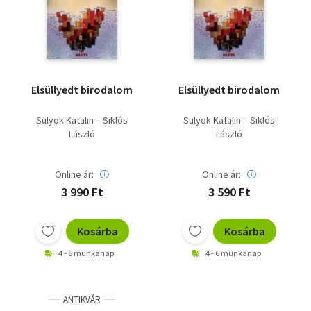
Szótár, nyelvkönyv
Tankönyv, segédkönyv
Társadalomtudomány
Elsüllyedt birodalom
Elsüllyedt birodalom
Természettudomány
Sulyok Katalin – Siklós
Sulyok Katalin – Siklós
László
László
Történelem
Vallás
Online ár:
Online ár:
3 990 Ft
3 590 Ft
Kosárba
Kosárba
4 - 6 munkanap
4 - 6 munkanap
ANTIKVÁR