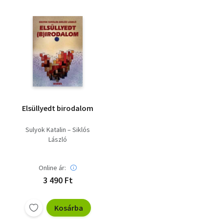
Elsüllyedt birodalom
Sulyok Katalin – Siklós
László
Online ár:
3 490 Ft
Kosárba