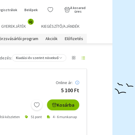
A kosarad
egisztrálok
Belépek
üres
új
GYEREKJÁTÉK
KIEGÉSZÍTŐ/AJÁNDÉK
örzsvásárlói program
Akciók
Előfizetés
dezés:
Kiadási év szerint növekvő
Online ár:
5 100 Ft
Kosárba
ítói készleten
51 pont
4 - 6 munkanap