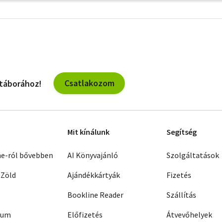
További
szűrők
Csatlakozom
 táborához!
Mit kínálunk
Segítség
ne-ról bővebben
AI Könyvajánló
Szolgáltatások
 Zöld
Ajándékkártyák
Fizetés
Bookline Reader
Szállítás
zum
Előfizetés
Átvevőhelyek