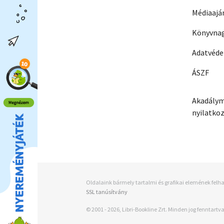
Médiaajá
Könyvnag
Adatvéd
ÁSZF
Akadálym
nyilatko
Oldalaink bármely tartalmi és grafikai elemének felha
SSL tanúsítvány
© 2001 - 2026, Libri-Bookline Zrt. Minden jog fenntartva