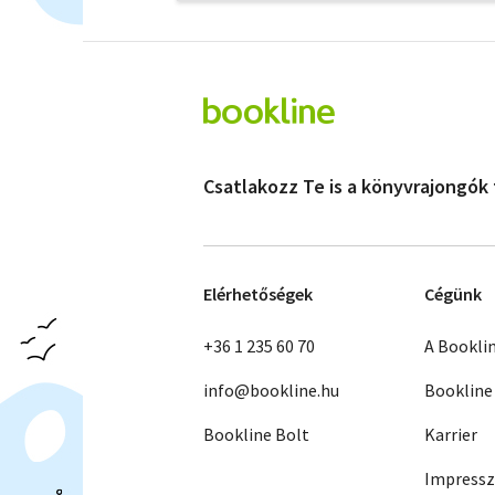
Csatlakozz Te is a könyvrajongók
Elérhetőségek
Cégünk
+36 1 235 60 70
A Bookli
info@bookline.hu
Bookline
Bookline Bolt
Karrier
Impress