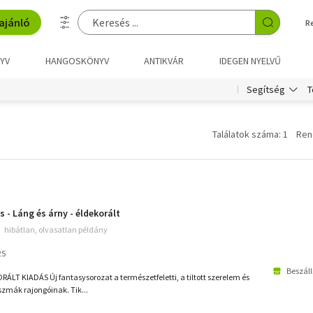
ajánló
R
YV
HANGOSKÖNYV
ANTIKVÁR
IDEGEN NYELVŰ
T
Segítség
Találatok száma: 1
Ren
 - Láng és árny - éldekorált
hibátlan, olvasatlan példány
25
Beszáll
T KIADÁS Új fantasysorozat a természetfeletti, a tiltott szerelem és
szmák rajongóinak. Tik...