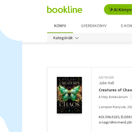
AI Könyv
KÖNYV
GYEREKKÖNYV
E-KÖN
Kategóriák
További
szűrők
ANTIKVÁR
Julie Hall
Creatures of Chaos
A Hely Antikvárium
Lampion Könyvek, 20
KÜLÖNLEGES, ÉLDEKORÁL
a nagy tétre menő ját