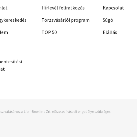
nlat
Hírlevél feliratkozás
Kapcsolat
ykereskedés
Törzsvásárlói program
Súgó
elem
TOP 50
Elállás
entesítési
zat
sználásához a Libri-Bookline Zrt. előzetes írásbeli engedélye szükséges.
.