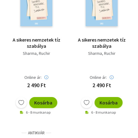
Szótár, nyelvkönyv
Tankönyv, segédkönyv
Társadalomtudomány
A sikeres nemzetek tíz
A sikeres nemzetek tíz
szabálya
szabálya
Természettudomány
Sharma, Ruchir
Sharma, Ruchir
Történelem
Vallás
Online ár:
Online ár:
2 490 Ft
2 490 Ft
Kosárba
Kosárba
6 - 8 munkanap
6 - 8 munkanap
ANTIKVÁR