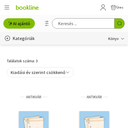
Üres
AI ajánló
Kategóriák
Könyv
Életmód, egészség
Találatok száma: 3
Erotika
Kiadási év szerint csökkenő
Gyermek- és ifjúsági
Hobbi, szabadidő
ANTIKVÁR
ANTIKVÁR
Irodalom
Művészet
Szakkönyv