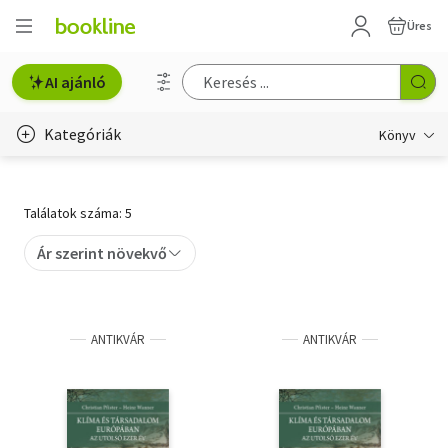
Üres
AI ajánló
Kategóriák
Könyv
Életmód, egészség
Találatok száma: 5
Erotika
Ár szerint növekvő
Gyermek- és ifjúsági
Hobbi, szabadidő
ANTIKVÁR
ANTIKVÁR
Irodalom
Művészet
Szakkönyv