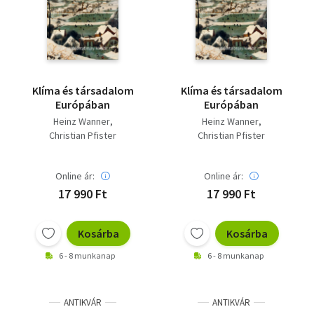
Szótár, nyelvkönyv
Tankönyv, segédkönyv
Társadalomtudomány
Klíma és társadalom
Klíma és társadalom
Európában
Európában
Természettudomány
Heinz Wanner
Heinz Wanner
Christian Pfister
Christian Pfister
Történelem
Vallás
Online ár:
Online ár:
17 990 Ft
17 990 Ft
Kosárba
Kosárba
6 - 8 munkanap
6 - 8 munkanap
ANTIKVÁR
ANTIKVÁR