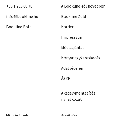
+36 1 235 60 70
A Bookline-ról bővebben
info@bookline.hu
Bookline Zöld
Bookline Bolt
Karrier
Impresszum
Médiaajánlat
Könyvnagykereskedés
Adatvédelem
ÁSZF
Akadálymentesítési
nyilatkozat
Mit kínálunk
Segítség