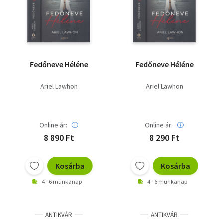
Szótár, nyelvkönyv
Tankönyv, segédkönyv
Társadalomtudomány
Fedőneve Héléne
Fedőneve Héléne
Természettudomány
Ariel Lawhon
Ariel Lawhon
Történelem
Vallás
Online ár:
Online ár:
8 890 Ft
8 290 Ft
Kosárba
Kosárba
4 - 6 munkanap
4 - 6 munkanap
ANTIKVÁR
ANTIKVÁR