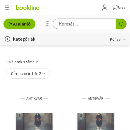
Üres
AI ajánló
Kategóriák
Könyv
Életmód, egészség
Találatok száma: 6
Erotika
Cím szerint A-Z
Gyermek- és ifjúsági
Hobbi, szabadidő
ANTIKVÁR
ANTIKVÁR
Irodalom
Művészet
Szakkönyv