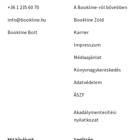
+36 1 235 60 70
A Bookline-ról bővebben
info@bookline.hu
Bookline Zöld
Bookline Bolt
Karrier
Impresszum
Médiaajánlat
Könyvnagykereskedés
Adatvédelem
ÁSZF
Akadálymentesítési
nyilatkozat
Mit kínálunk
Segítség