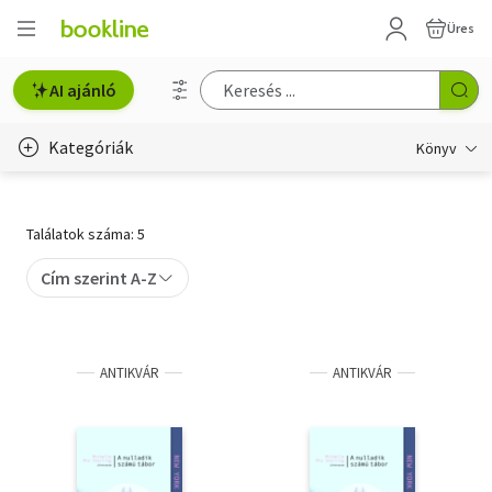
Üres
AI ajánló
Kategóriák
Könyv
Életmód, egészség
Találatok száma: 5
Erotika
Cím szerint A-Z
Gyermek- és ifjúsági
Hobbi, szabadidő
ANTIKVÁR
ANTIKVÁR
Irodalom
Művészet
Szakkönyv