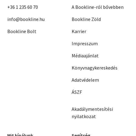
+36 1 235 60 70
A Bookline-ról bővebben
info@bookline.hu
Bookline Zöld
Bookline Bolt
Karrier
Impresszum
Médiaajánlat
Könyvnagykereskedés
Adatvédelem
ÁSZF
Akadálymentesítési
nyilatkozat
Mit kínálunk
Segítség