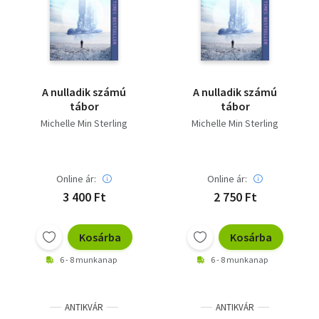
Szótár, nyelvkönyv
Tankönyv, segédkönyv
Társadalomtudomány
A nulladik számú
A nulladik számú
tábor
tábor
Természettudomány
Michelle Min Sterling
Michelle Min Sterling
Történelem
Vallás
Online ár:
Online ár:
3 400 Ft
2 750 Ft
Kosárba
Kosárba
6 - 8 munkanap
6 - 8 munkanap
ANTIKVÁR
ANTIKVÁR