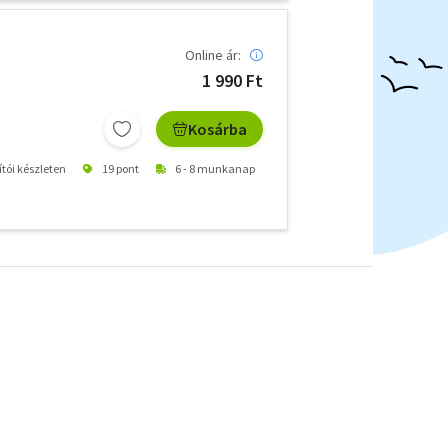
Online ár:
1 990 Ft
Kosárba
ítói készleten
19 pont
6 - 8 munkanap