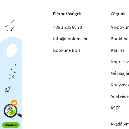
Elérhetőségek
Cégünk
+36 1 235 60 70
A Bookli
info@bookline.hu
Bookline
Bookline Bolt
Karrier
Impress
Médiaajá
Könyvnag
Adatvéd
ÁSZF
Akadálym