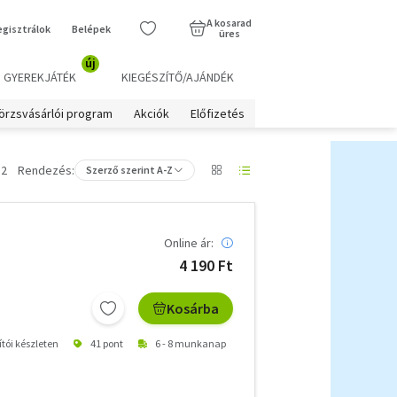
A kosarad
egisztrálok
Belépek
üres
új
GYEREKJÁTÉK
KIEGÉSZÍTŐ/AJÁNDÉK
örzsvásárlói program
Akciók
Előfizetés
 2
Rendezés:
Szerző szerint A-Z
Online ár:
4 190 Ft
Kosárba
ítói készleten
41 pont
6 - 8 munkanap