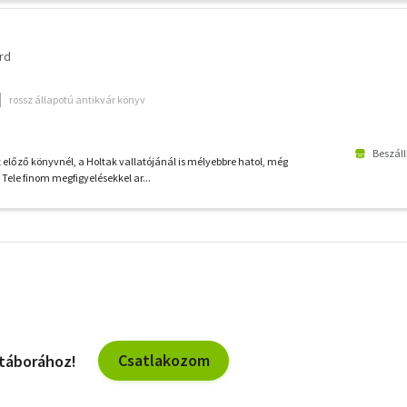
rd
rossz állapotú antikvár könyv
Beszáll
z előző könyvnél, a Holtak vallatójánál is mélyebbre hatol, még
Tele finom megfigyelésekkel ar...
További
szűrők
Csatlakozom
 táborához!