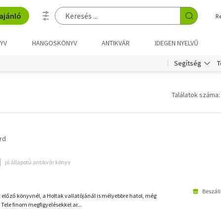
ajánló
R
YV
HANGOSKÖNYV
ANTIKVÁR
IDEGEN NYELVŰ
T
Segítség
Találatok száma:
rd
jó állapotú antikvár könyv
Beszáll
z előző könyvnél, a Holtak vallatójánál is mélyebbre hatol, még
Tele finom megfigyelésekkel ar...