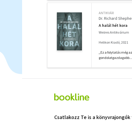
ANTIKVÁR
Dr. Richard Shephe
A halál hét kora
Weöres Antikvárium
Helikon Kiadó, 2021
,,Ez a folytatás még a
gondolatgazdagabb... 
Csatlakozz Te is a könyvrajongók