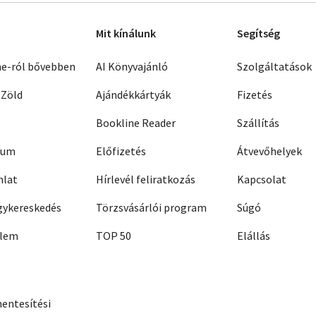
Mit kínálunk
Segítség
ne-ról bővebben
AI Könyvajánló
Szolgáltatások
 Zöld
Ajándékkártyák
Fizetés
Bookline Reader
Szállítás
zum
Előfizetés
Átvevőhelyek
nlat
Hírlevél feliratkozás
Kapcsolat
ykereskedés
Törzsvásárlói program
Súgó
elem
TOP 50
Elállás
entesítési