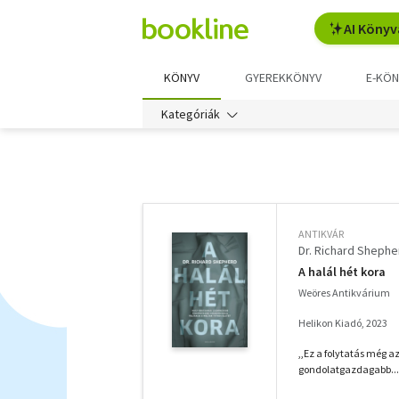
AI Könyv
KÖNYV
GYEREKKÖNYV
E-KÖN
Kategóriák
További
szűrők
ANTIKVÁR
Dr. Richard Shephe
A halál hét kora
Weöres Antikvárium
Helikon Kiadó, 2023
,,Ez a folytatás még a
gondolatgazdagabb... 