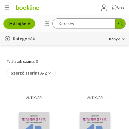
Üres
AI ajánló
Kategóriák
Könyv
Életmód, egészség
Találatok száma: 3
Erotika
Szerző szerint A-Z
Gyermek- és ifjúsági
Hobbi, szabadidő
ANTIKVÁR
ANTIKVÁR
Irodalom
Művészet
Szakkönyv