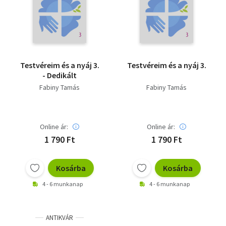
Szótár, nyelvkönyv
Tankönyv, segédkönyv
Társadalomtudomány
Testvéreim és a nyáj 3.
Testvéreim és a nyáj 3.
- Dedikált
Természettudomány
Fabiny Tamás
Fabiny Tamás
Történelem
Vallás
Online ár:
Online ár:
1 790 Ft
1 790 Ft
Kosárba
Kosárba
4 - 6 munkanap
4 - 6 munkanap
ANTIKVÁR