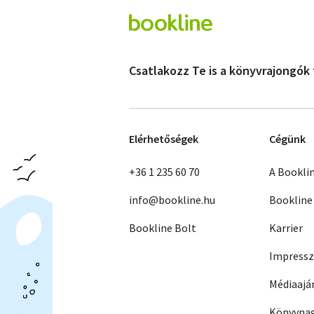
Csatlakozz Te is a könyvrajongók
Elérhetőségek
Cégünk
+36 1 235 60 70
A Bookli
info@bookline.hu
Bookline
Bookline Bolt
Karrier
Impress
Médiaajá
Könyvnag