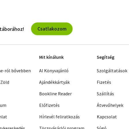
Csatlakozom
 táborához!
Mit kínálunk
Segítség
ne-ról bővebben
AI Könyvajánló
Szolgáltatások
 Zöld
Ajándékkártyák
Fizetés
Bookline Reader
Szállítás
zum
Előfizetés
Átvevőhelyek
nlat
Hírlevél feliratkozás
Kapcsolat
ykereskedés
Törzsvásárlói program
Súgó