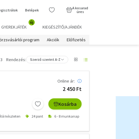
A kosarad
egisztrálok
Belépek
üres
új
GYEREKJÁTÉK
KIEGÉSZÍTŐ/AJÁNDÉK
örzsvásárlói program
Akciók
Előfizetés
 3
Rendezés:
Szerző szerint A-Z
Online ár:
2 450 Ft
Kosárba
ítói készleten
24 pont
6 - 8 munkanap