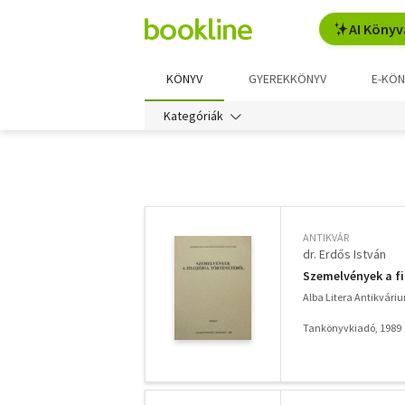
AI Könyv
KÖNYV
GYEREKKÖNYV
E-KÖN
Kategóriák
További
szűrők
ANTIKVÁR
dr. Erdős István
Szemelvények a fi
Alba Litera Antikvári
Tankönyvkiadó, 1989