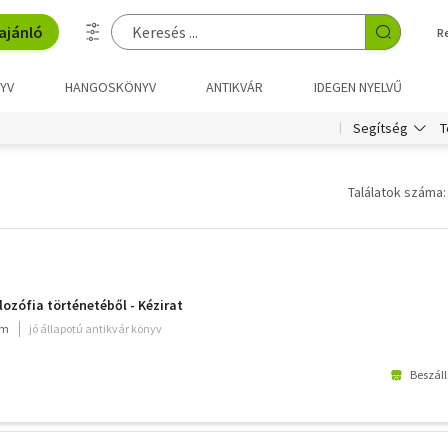
ajánló
R
YV
HANGOSKÖNYV
ANTIKVÁR
IDEGEN NYELVŰ
T
Segítség
Találatok száma:
lozófia történetéből - Kézirat
um
jó állapotú antikvár könyv
Beszáll