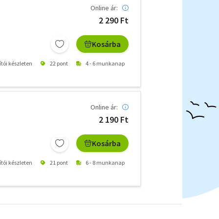
Online ár:
2 290 Ft
Kosárba
ítói készleten
22 pont
4 - 6 munkanap
Online ár:
2 190 Ft
Kosárba
ítói készleten
21 pont
6 - 8 munkanap