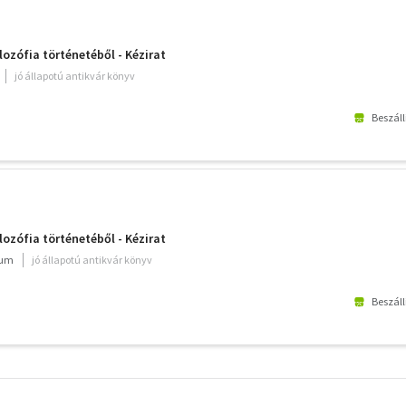
lozófia történetéből - Kézirat
jó állapotú antikvár könyv
Beszáll
lozófia történetéből - Kézirat
ium
jó állapotú antikvár könyv
Beszáll
További
szűrők