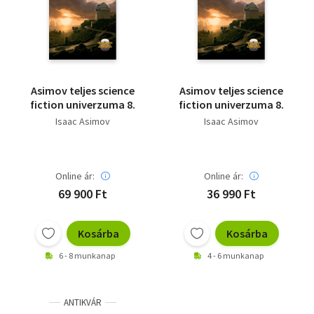
Szótár, nyelvkönyv
Tankönyv, segédkönyv
Társadalomtudomány
Asimov teljes science
Asimov teljes science
fiction univerzuma 8.
fiction univerzuma 8.
Természettudomány
Isaac Asimov
Isaac Asimov
Történelem
Vallás
Online ár:
Online ár:
69 900 Ft
36 990 Ft
Kosárba
Kosárba
6 - 8 munkanap
4 - 6 munkanap
ANTIKVÁR