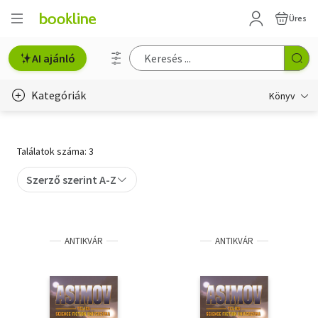
Üres
AI ajánló
Kategóriák
Könyv
Életmód, egészség
Találatok száma: 3
Erotika
Szerző szerint A-Z
Gyermek- és ifjúsági
Hobbi, szabadidő
ANTIKVÁR
ANTIKVÁR
Irodalom
Művészet
Szakkönyv