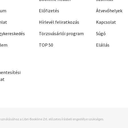
zum
Előfizetés
Átvevőhelyek
nlat
Hírlevél feliratkozás
Kapcsolat
ykereskedés
Törzsvásárlói program
Súgó
elem
TOP 50
Elállás
entesítési
zat
sználásához a Libri-Bookline Zrt. előzetes írásbeli engedélye szükséges.