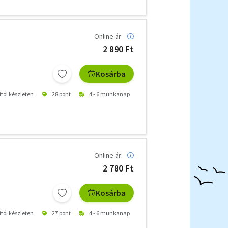
Online ár:
2 890 Ft
Kosárba
ítói készleten
28 pont
4 - 6 munkanap
Online ár:
2 780 Ft
Kosárba
ítói készleten
27 pont
4 - 6 munkanap