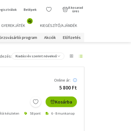
A kosarad
egisztrálok
Belépek
üres
új
GYEREKJÁTÉK
KIEGÉSZÍTŐ/AJÁNDÉK
örzsvásárlói program
Akciók
Előfizetés
dezés:
Kiadási év szerint növekvő
Online ár:
5 800 Ft
Kosárba
ítói készleten
58 pont
6 - 8 munkanap