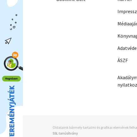
Impress
Médiaajá
Könyvnag
Adatvéd
ÁSZF
Akadálym
nyilatko
Oldalaink bármely tartalmi és grafikai elemének felha
SSL tanúsítvány