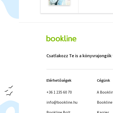
Csatlakozz Te is a könyvrajongók
Elérhetőségek
Cégünk
+36 1 235 60 70
A Bookli
info@bookline.hu
Bookline
Bookline Bolt
Karrier