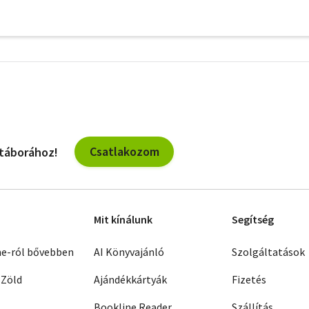
További
szűrők
Csatlakozom
 táborához!
Mit kínálunk
Segítség
ne-ról bővebben
AI Könyvajánló
Szolgáltatások
 Zöld
Ajándékkártyák
Fizetés
Bookline Reader
Szállítás