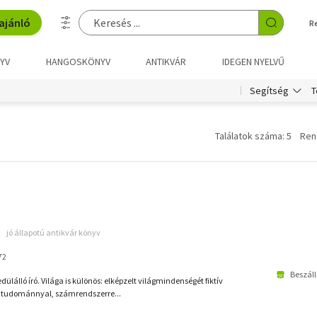
ajánló
R
YV
HANGOSKÖNYV
ANTIKVÁR
IDEGEN NYELVŰ
T
Segítség
Találatok száma: 5
Ren
jó állapotú antikvár könyv
72
Beszáll
dülálló író. Világa is különös: elképzelt világmindenségét fiktív
, tudománnyal, számrendszerre...