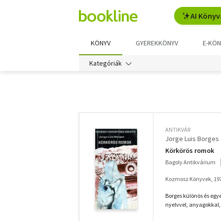
AI Könyv
KÖNYV
GYEREKKÖNYV
E-KÖN
Kategóriák
További
szűrők
ANTIKVÁR
Jorge Luis Borges
Körkörös romok
Bagoly Antikvárium
Kozmosz Könyvek, 19
Borges különös és egye
nyelvvel, anyagokkal