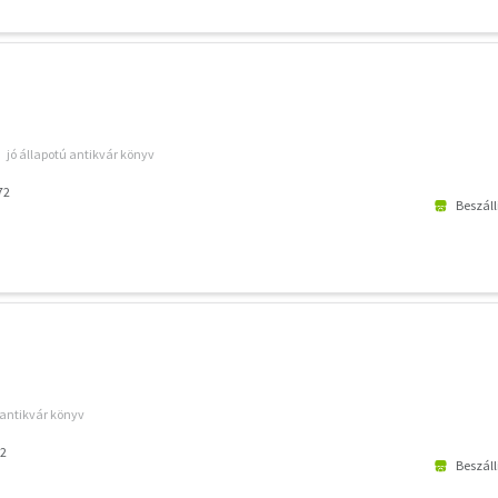
jó állapotú antikvár könyv
72
Beszáll
 antikvár könyv
2
Beszáll