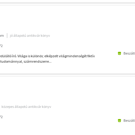
ium
jó állapotú antikvár könyv
72
Beszáll
dülálló író. Világa is különös; elképzelt világmindenségét fiktív
, tudománnyal, számrendszerre...
közepes állapotú antikvár könyv
72
Beszáll