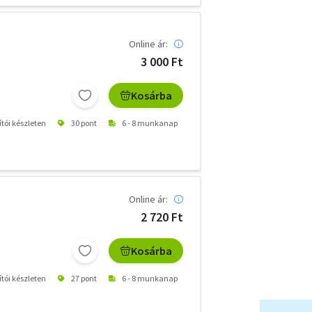
Online ár:
3 000 Ft
Kosárba
ítói készleten
30 pont
6 - 8 munkanap
Online ár:
2 720 Ft
Kosárba
ítói készleten
27 pont
6 - 8 munkanap