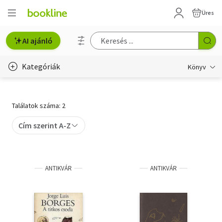
Üres
AI ajánló
Kategóriák
Könyv
Életmód, egészség
Találatok száma: 2
Erotika
Cím szerint A-Z
Gyermek- és ifjúsági
Hobbi, szabadidő
ANTIKVÁR
ANTIKVÁR
Irodalom
Művészet
Szakkönyv