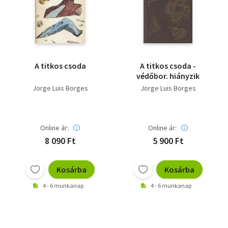
Szótár, nyelvkönyv
Tankönyv, segédkönyv
Társadalomtudomány
A titkos csoda
A titkos csoda -
védőbor. hiányzik
Természettudomány
Jorge Luis Borges
Jorge Luis Borges
Történelem
Vallás
Online ár:
Online ár:
8 090 Ft
5 900 Ft
Kosárba
Kosárba
4 - 6 munkanap
4 - 6 munkanap