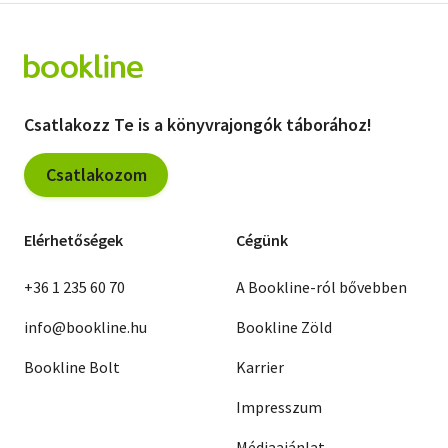
Csatlakozz Te is a könyvrajongók táborához!
Csatlakozom
Elérhetőségek
Cégünk
+36 1 235 60 70
A Bookline-ról bővebben
info@bookline.hu
Bookline Zöld
Bookline Bolt
Karrier
Impresszum
Médiaajánlat