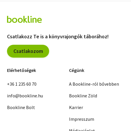
Csatlakozz Te is a könyvrajongók táborához!
Csatlakozom
Elérhetőségek
Cégünk
+36 1 235 60 70
A Bookline-ról bővebben
info@bookline.hu
Bookline Zöld
Bookline Bolt
Karrier
Impresszum
Médiaajánlat