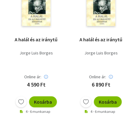
Szótár, nyelvkönyv
Tankönyv, segédkönyv
Társadalomtudomány
A halál és az iránytű
A halál és az iránytű
Természettudomány
Jorge Luis Borges
Jorge Luis Borges
Történelem
Vallás
Online ár:
Online ár:
4 590 Ft
6 890 Ft
Kosárba
Kosárba
4 - 6 munkanap
4 - 6 munkanap