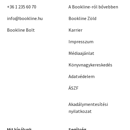
+36 1 235 60 70
A Bookline-ról bővebben
info@bookline.hu
Bookline Zöld
Bookline Bolt
Karrier
Impresszum
Médiaajánlat
Könyvnagykereskedés
Adatvédelem
ÁSZF
Akadálymentesítési
nyilatkozat
Mit kínálunk
Segítség