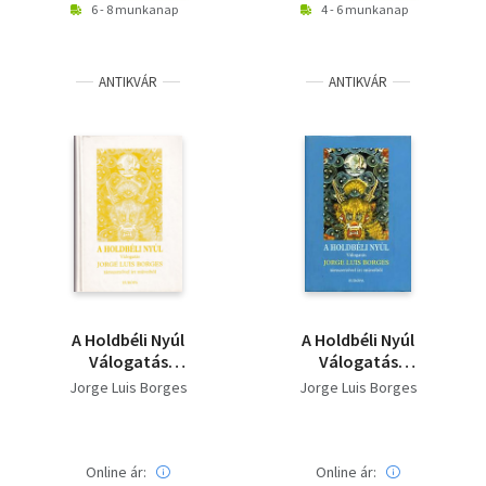
6 - 8 munkanap
4 - 6 munkanap
ANTIKVÁR
ANTIKVÁR
A Holdbéli Nyúl
A Holdbéli Nyúl
Válogatás
Válogatás
társszerzőivel írt
társszerzőivel írt
Jorge Luis Borges
Jorge Luis Borges
műveiből
műveiből
Online ár:
Online ár: