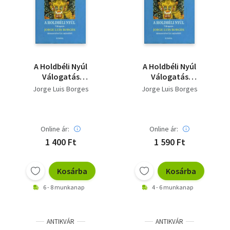
Szótár, nyelvkönyv
Tankönyv, segédkönyv
Társadalomtudomány
A Holdbéli Nyúl
A Holdbéli Nyúl
Válogatás
Válogatás
Természettudomány
társszerzőivel írt
társszerzőivel írt
Jorge Luis Borges
Jorge Luis Borges
műveiből
műveiből
Történelem
Vallás
Online ár:
Online ár:
1 400 Ft
1 590 Ft
Kosárba
Kosárba
6 - 8 munkanap
4 - 6 munkanap
ANTIKVÁR
ANTIKVÁR