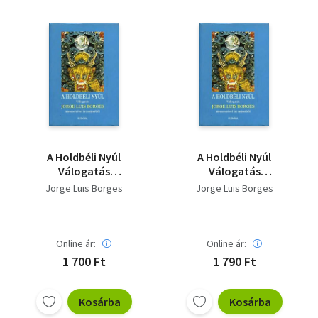
A Holdbéli Nyúl
A Holdbéli Nyúl
Válogatás
Válogatás
társszerzőivel írt
társszerzőivel írt
Jorge Luis Borges
Jorge Luis Borges
műveiből
műveiből
Online ár:
Online ár:
1 700 Ft
1 790 Ft
Kosárba
Kosárba