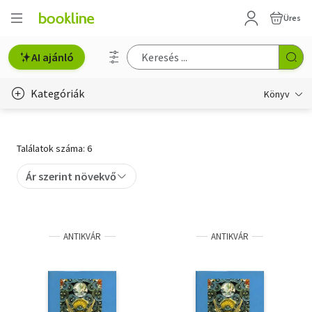
Üres
AI ajánló
Kategóriák
Könyv
Életmód, egészség
Találatok száma: 6
Erotika
Ár szerint növekvő
Gyermek- és ifjúsági
Hobbi, szabadidő
ANTIKVÁR
ANTIKVÁR
Irodalom
Művészet
Szakkönyv