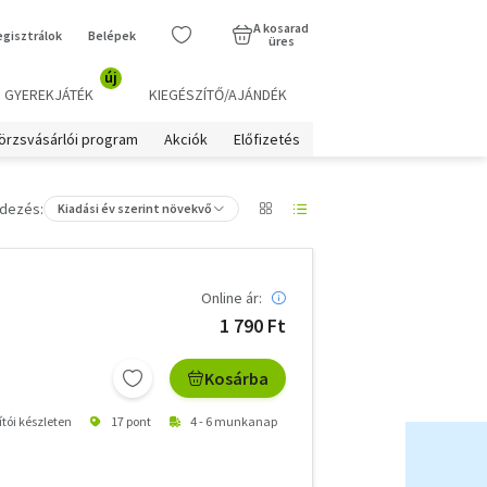
A kosarad
egisztrálok
Belépek
üres
új
GYEREKJÁTÉK
KIEGÉSZÍTŐ/AJÁNDÉK
örzsvásárlói program
Akciók
Előfizetés
dezés:
Kiadási év szerint növekvő
Online ár:
1 790 Ft
Kosárba
ítói készleten
17 pont
4 - 6 munkanap