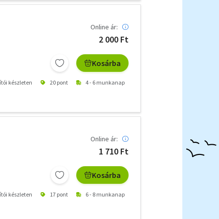
Online ár:
2 000 Ft
Kosárba
ítói készleten
20 pont
4 - 6 munkanap
Online ár:
1 710 Ft
Kosárba
ítói készleten
17 pont
6 - 8 munkanap