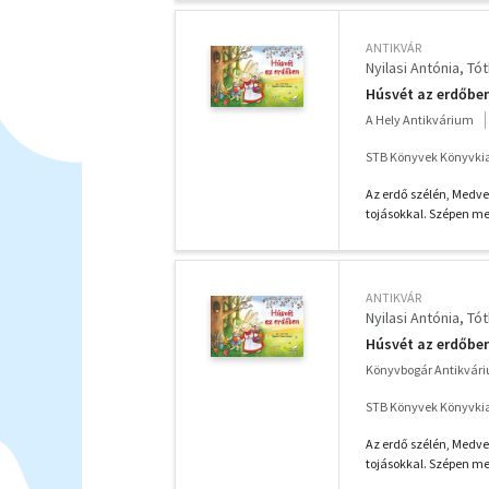
ANTIKVÁR
Nyilasi Antónia
Tót
Húsvét az erdőbe
A Hely Antikvárium
STB Könyvek Könyvkiad
Az erdő szélén, Medve
tojásokkal. Szépen megt
ANTIKVÁR
Nyilasi Antónia
Tót
Húsvét az erdőbe
Könyvbogár Antikvár
STB Könyvek Könyvkiad
Az erdő szélén, Medve
tojásokkal. Szépen megt