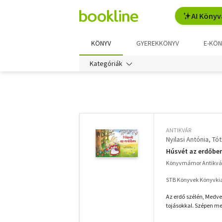
AI Könyv
KÖNYV
GYEREKKÖNYV
E-KÖN
Kategóriák
További
szűrők
ANTIKVÁR
Nyilasi Antónia
Tót
Húsvét az erdőbe
Könyvmámor Antikvá
STB Könyvek Könyvkia
Az erdő szélén, Medve
tojásokkal. Szépen megt