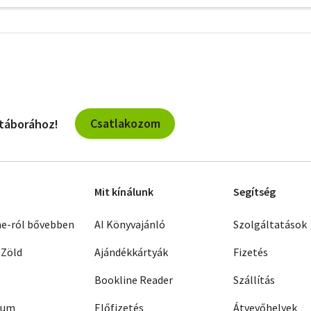
További
szűrők
Csatlakozom
 táborához!
Mit kínálunk
Segítség
ne-ról bővebben
AI Könyvajánló
Szolgáltatások
 Zöld
Ajándékkártyák
Fizetés
Bookline Reader
Szállítás
zum
Előfizetés
Átvevőhelyek