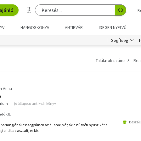
ajánló
R
YV
HANGOSKÖNYV
ANTIKVÁR
IDEGEN NYELVŰ
T
Segítség
Találatok száma: 3
Ren
h Anna
n
rium
jó állapotú antikvár könyv
dó Kft.
Beszáll
 barlangjánál összegyűlnek az állatok, várják a húsvéti nyuszikát a
erítik az asztalt, és kir...