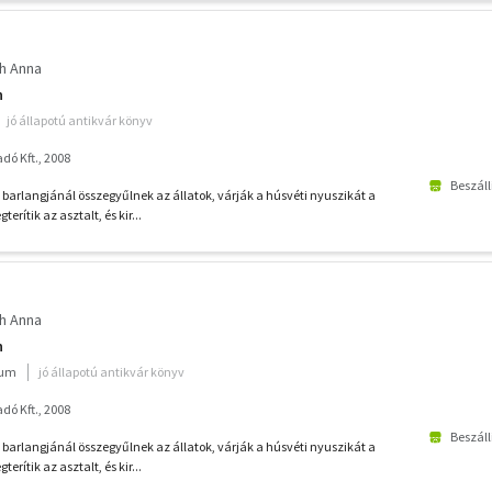
h Anna
n
jó állapotú antikvár könyv
ó Kft., 2008
Beszáll
 barlangjánál összegyűlnek az állatok, várják a húsvéti nyuszikát a
erítik az asztalt, és kir...
h Anna
n
ium
jó állapotú antikvár könyv
ó Kft., 2008
Beszáll
 barlangjánál összegyűlnek az állatok, várják a húsvéti nyuszikát a
erítik az asztalt, és kir...