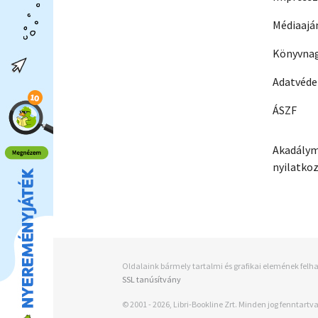
Médiaajá
Könyvnag
Adatvéd
ÁSZF
Akadálym
nyilatko
Oldalaink bármely tartalmi és grafikai elemének felha
SSL tanúsítvány
© 2001 - 2026, Libri-Bookline Zrt. Minden jog fenntartva