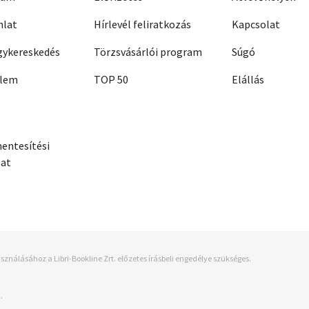
nlat
Hírlevél feliratkozás
Kapcsolat
ykereskedés
Törzsvásárlói program
Súgó
elem
TOP 50
Elállás
entesítési
zat
sználásához a Libri-Bookline Zrt. előzetes írásbeli engedélye szükséges.
.