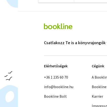
Csatlakozz Te is a könyvrajongók
Elérhetőségek
Cégünk
+36 1 235 60 70
A Bookli
info@bookline.hu
Bookline
Bookline Bolt
Karrier
Impress