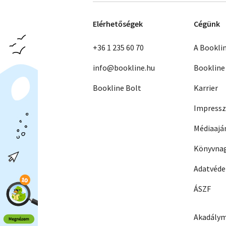
Elérhetőségek
Cégünk
+36 1 235 60 70
A Bookli
info@bookline.hu
Bookline
Bookline Bolt
Karrier
Impress
Médiaajá
Könyvnag
Adatvéd
ÁSZF
Akadálym