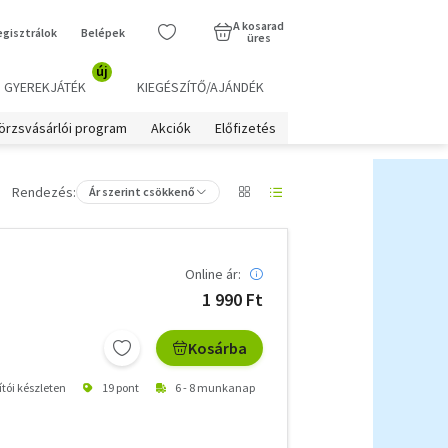
A kosarad
egisztrálok
Belépek
üres
új
GYEREKJÁTÉK
KIEGÉSZÍTŐ/AJÁNDÉK
örzsvásárlói program
Akciók
Előfizetés
Rendezés:
Ár szerint csökkenő
Online ár:
1 990 Ft
Kosárba
ítói készleten
19 pont
6 - 8 munkanap