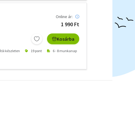
Online ár:
1 990 Ft
Kosárba
ítói készleten
19 pont
6 - 8 munkanap