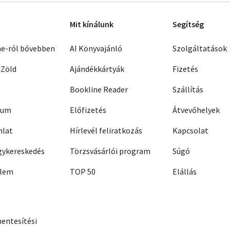
Mit kínálunk
Segítség
ne-ról bővebben
AI Könyvajánló
Szolgáltatások
 Zöld
Ajándékkártyák
Fizetés
Bookline Reader
Szállítás
zum
Előfizetés
Átvevőhelyek
nlat
Hírlevél feliratkozás
Kapcsolat
ykereskedés
Törzsvásárlói program
Súgó
elem
TOP 50
Elállás
entesítési