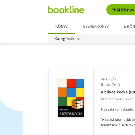
AI Könyv
KÖNYV
GYEREKKÖNYV
E-KÖN
Kategóriák
További
szűrők
ANTIKVÁR
Rubik Ernő
A bűvös kocka (Ru
Szentendre Antikvár
Műszaki Könyvkiadó, 
"A kockázás megkívánj
teremtsen. Kísérleteket