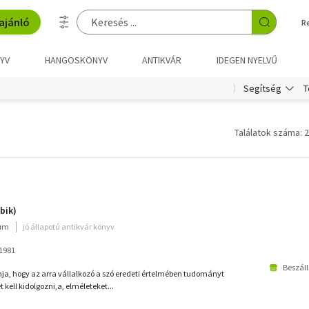
ajánló
R
YV
HANGOSKÖNYV
ANTIKVÁR
IDEGEN NYELVŰ
T
Segítség
Találatok száma: 2
bik)
ium
jó állapotú antikvár könyv
1981
Beszáll
a, hogy az arra vállalkozó a szó eredeti értelmében tudományt
 kell kidolgozni,a, elméleteket...