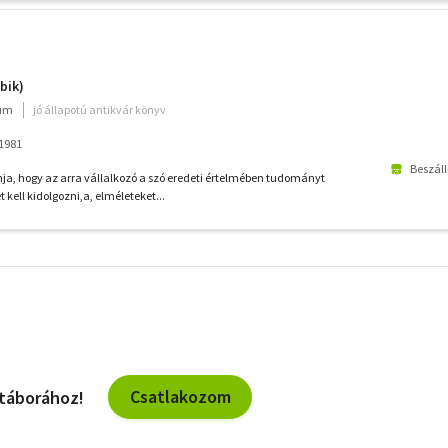
bik)
ium
jó állapotú antikvár könyv
1981
Beszáll
a, hogy az arra vállalkozó a szó eredeti értelmében tudományt
 kell kidolgozni,a, elméleteket...
További
szűrők
Csatlakozom
 táborához!