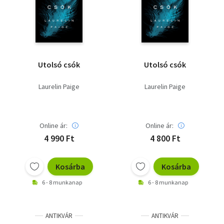
Szótár, nyelvkönyv
Tankönyv, segédkönyv
Társadalomtudomány
Utolsó csók
Utolsó csók
Természettudomány
Laurelin Paige
Laurelin Paige
Történelem
Vallás
Online ár:
Online ár:
4 990 Ft
4 800 Ft
Kosárba
Kosárba
6 - 8 munkanap
6 - 8 munkanap
ANTIKVÁR
ANTIKVÁR