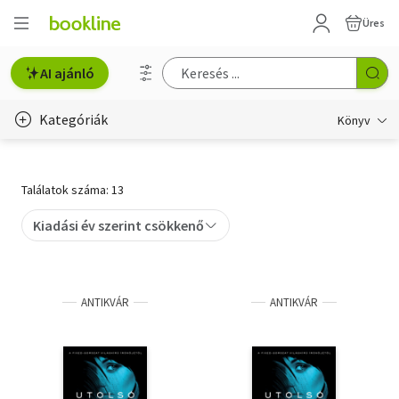
Üres
AI ajánló
Kategóriák
Könyv
Életmód, egészség
Találatok száma: 13
Erotika
Kiadási év szerint csökkenő
Gyermek- és ifjúsági
Hobbi, szabadidő
ANTIKVÁR
ANTIKVÁR
Irodalom
Művészet
Szakkönyv