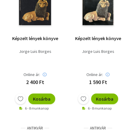
Szótár, nyelvkönyv
Tankönyv, segédkönyv
Társadalomtudomány
Képzelt lények könyve
Képzelt lények könyve
Természettudomány
Jorge Luis Borges
Jorge Luis Borges
Történelem
Vallás
Online ár:
Online ár:
2 400 Ft
1 590 Ft
Kosárba
Kosárba
6 - 8 munkanap
6 - 8 munkanap
ANTIKVÁR
ANTIKVÁR