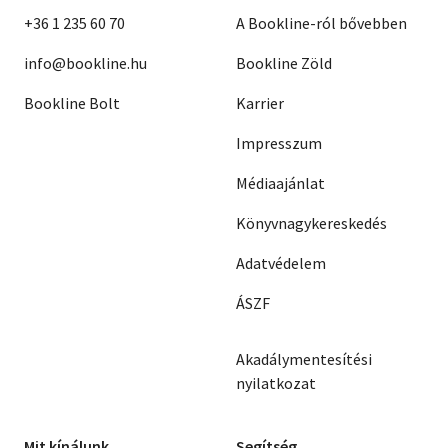
+36 1 235 60 70
A Bookline-ról bővebben
info@bookline.hu
Bookline Zöld
Bookline Bolt
Karrier
Impresszum
Médiaajánlat
Könyvnagykereskedés
Adatvédelem
ÁSZF
Akadálymentesítési
nyilatkozat
Mit kínálunk
Segítség