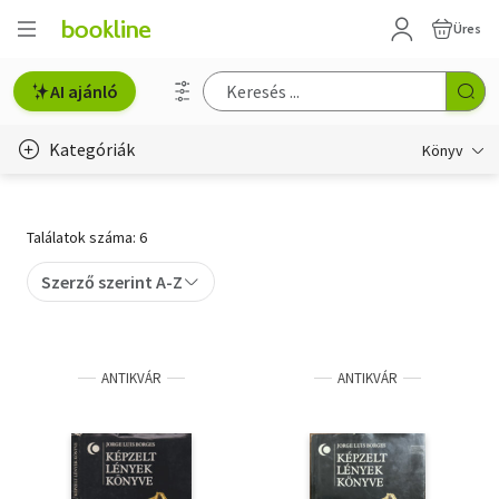
Üres
AI ajánló
Kategóriák
Könyv
Életmód, egészség
Találatok száma: 6
Erotika
Szerző szerint A-Z
Gyermek- és ifjúsági
Hobbi, szabadidő
ANTIKVÁR
ANTIKVÁR
Irodalom
Művészet
Szakkönyv