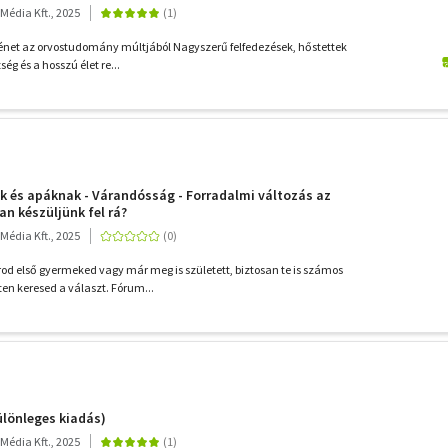
édia Kft., 2025
örténet az orvostudomány múltjából Nagyszerű felfedezések, hőstettek
ség és a hosszú élet re...
 és apáknak - Várandósság - Forradalmi változás az
an készüljünk fel rá?
édia Kft., 2025
d első gyermeked vagy már meg is született, biztosan te is számos
en keresed a választ. Fórum...
lönleges kiadás)
édia Kft., 2025