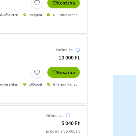
Kosárba
tói készleten
249 pont
6 - 8 munkanap
Online ár:
10 000 Ft
Kosárba
tói készleten
100 pont
6 - 8 munkanap
Online ár:
5 040 Ft
Eredeti ár: 5 600 Ft