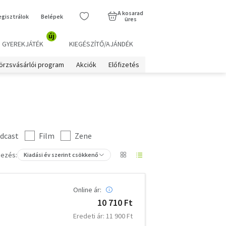
A kosarad
egisztrálok
Belépek
üres
új
GYEREKJÁTÉK
KIEGÉSZÍTŐ/AJÁNDÉK
örzsvásárlói program
Akciók
Előfizetés
dcast
Film
Zene
ezés:
Kiadási év szerint csökkenő
Online ár:
10 710 Ft
Eredeti ár: 11 900 Ft