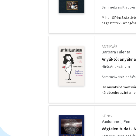
Semmelweis Kiadó és M
Mihail Sifrin: Száz t
és gaztettek - az egész
ANTIKVÁR
Barbara Falenta
Anyáktól anyákna
Hírös Antikvárium
Semmelweis Kiadó és M
Ha anyaként most váro
kérdésedre az internet
KÖNYV
Vanlommel, Pim
Végtelen tudat - 
Semmelweis Kiadó és M