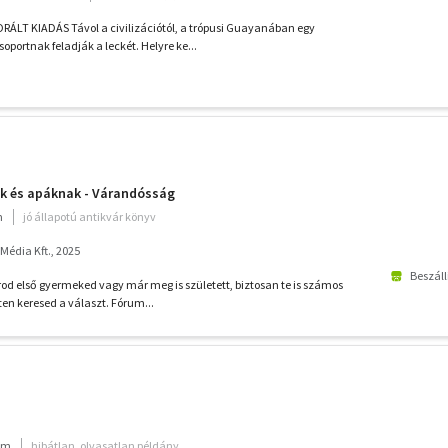
LT KIADÁS Távol a civilizációtól, a trópusi Guayanában egy
rtnak feladják a leckét. Helyre ke...
k és apáknak - Várandósság
m
jó állapotú antikvár könyv
édia Kft., 2025
Beszáll
d első gyermeked vagy már meg is született, biztosan te is számos
en keresed a választ. Fórum...
ium
hibátlan, olvasatlan példány