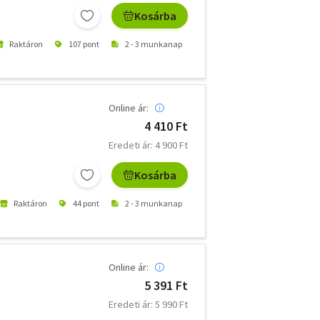
Kosárba
Raktáron
107 pont
2 - 3 munkanap
Online ár:
4 410 Ft
Eredeti ár: 4 900 Ft
Kosárba
Raktáron
44 pont
2 - 3 munkanap
Online ár:
5 391 Ft
Eredeti ár: 5 990 Ft