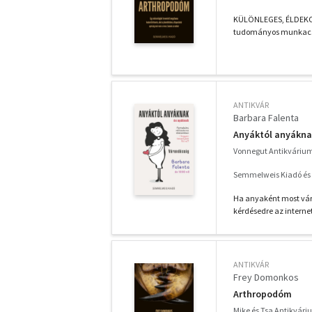
KÜLÖNLEGES, ÉLDEKORÁ
tudományos munkacsopo
ANTIKVÁR
Barbara Falenta
Anyáktól anyákna
Vonnegut Antikváriu
Semmelweis Kiadó és M
Ha anyaként most váro
kérdésedre az internet
ANTIKVÁR
Frey Domonkos
Arthropodóm
Mike és Tsa Antikvár