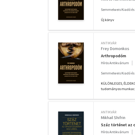
Semmelweis Kiadó és M
Új könyv
ANTIKVÁR
Frey Domonkos
Arthropodóm
Hírös Antikvárium
Semmelweis Kiadó és M
KÜLÖNLEGES, ÉLDEKORÁ
tudományos munkacsopo
ANTIKVÁR
Mikhail Shifrin
Száz történet az
Hírös Antikvárium