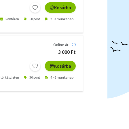
Kosárba
Raktáron
50 pont
2 - 3 munkanap
Online ár:
3 000 Ft
Kosárba
ítói készleten
30 pont
4 - 6 munkanap