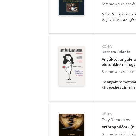
Semmelweis Kiadó és M
Mihail Sifrin: Száz t
és gaztettek - az egész
KÖNYV
Barbara Falenta
Anyáktól anyáknak
életünkben - hogy
Semmelweis Kiadó és M
Ha anyaként most váro
kérdésedre az internet
KÖNYV
Frey Domonkos
Arthropodóm - (Kü
Semmelweis Kiadó és M