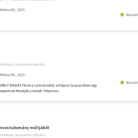
édia Kft., 2025
Beszáll
hibátlan, olvasatlan példány
édia Kft., 2025
Beszáll
LT KIADÁS Távol a civilizációtól, a trópusi Guayanában egy
rtnak feladják a leckét. Helyre ke...
 orvostudomány múltjából
hibátlan, olvasatlan példány