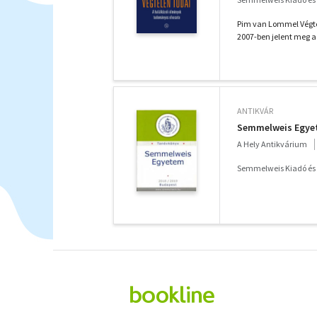
Pim van Lommel Végte
2007-ben jelent meg a
ANTIKVÁR
Semmelweis Egyet
A Hely Antikvárium
Semmelweis Kiadó és M