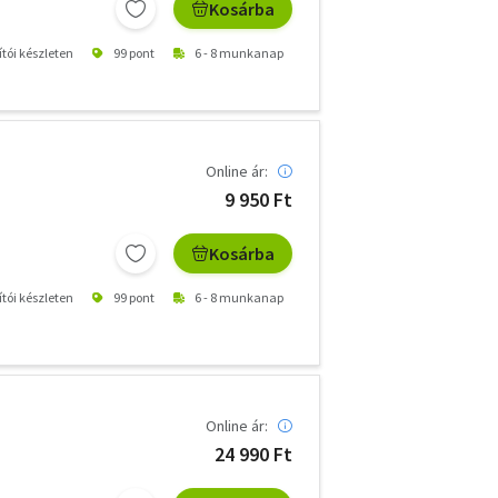
Kosárba
ítói készleten
99 pont
6 - 8 munkanap
Online ár:
9 950 Ft
Kosárba
ítói készleten
99 pont
6 - 8 munkanap
Online ár:
24 990 Ft