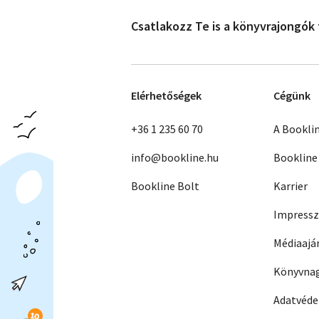
Csatlakozz Te is a könyvrajongók
Elérhetőségek
Cégünk
+36 1 235 60 70
A Bookli
info@bookline.hu
Bookline
Bookline Bolt
Karrier
Impress
Médiaajá
Könyvnag
Adatvéd