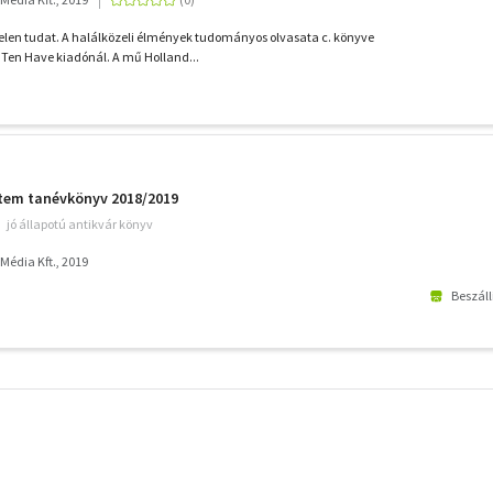
len tudat. A halálközeli élmények tudományos olvasata c. könyve
 Ten Have kiadónál. A mű Holland...
em tanévkönyv 2018/2019
jó állapotú antikvár könyv
édia Kft., 2019
Beszáll
További
szűrők