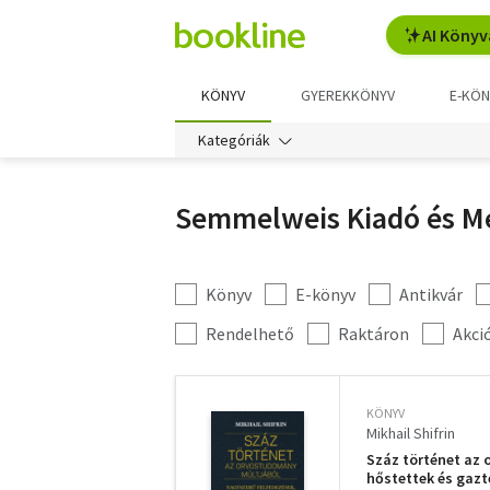
AI Könyv
KÖNYV
GYEREKKÖNYV
E-KÖN
Kategóriák
Semmelweis Kiadó és Mé
Könyv
E-könyv
Antikvár
Kategória
szűrés
További
Rendelhető
Raktáron
Akci
szűrők
KÖNYV
Mikhail Shifrin
Száz történet az 
hőstettek és gazt