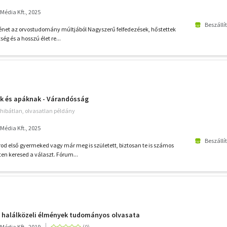
édia Kft., 2025
Beszállí
örténet az orvostudomány múltjából Nagyszerű felfedezések, hőstettek
ség és a hosszú élet re...
k és apáknak - Várandósság
hibátlan, olvasatlan példány
édia Kft., 2025
Beszállí
d első gyermeked vagy már meg is született, biztosan te is számos
en keresed a választ. Fórum...
A halálközeli élmények tudományos olvasata
édia Kft., 2019