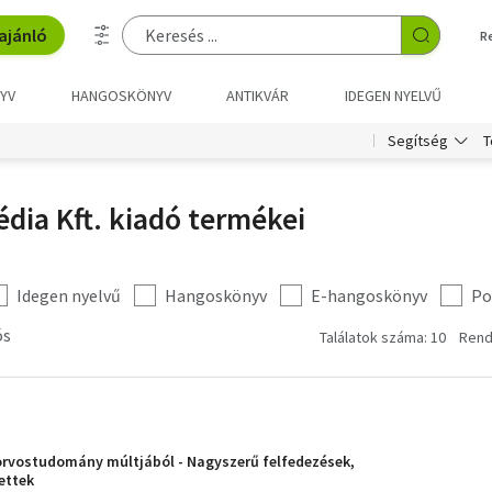
ajánló
R
YV
HANGOSKÖNYV
ANTIKVÁR
IDEGEN NYELVŰ
T
Segítség
dia Kft. kiadó termékei
Idegen nyelvű
Hangoskönyv
E-hangoskönyv
Po
ós
Találatok száma: 10
Rend
orvostudomány múltjából - Nagyszerű felfedezések,
ettek