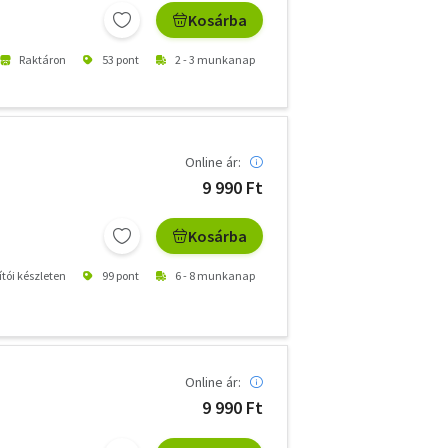
Kosárba
Raktáron
53 pont
2 - 3 munkanap
Online ár:
9 990 Ft
Kosárba
ítói készleten
99 pont
6 - 8 munkanap
Online ár:
9 990 Ft