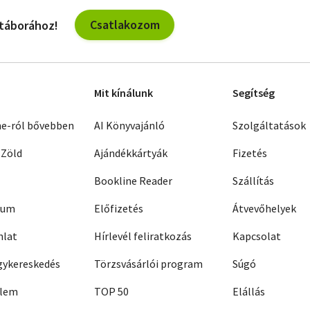
Csatlakozom
 táborához!
Mit kínálunk
Segítség
ne-ról bővebben
AI Könyvajánló
Szolgáltatások
 Zöld
Ajándékkártyák
Fizetés
Bookline Reader
Szállítás
zum
Előfizetés
Átvevőhelyek
nlat
Hírlevél feliratkozás
Kapcsolat
ykereskedés
Törzsvásárlói program
Súgó
elem
TOP 50
Elállás