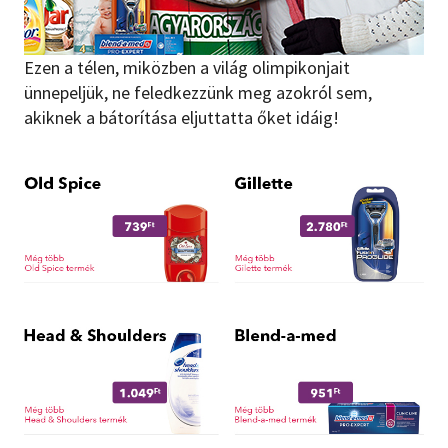
Szótár, nyelvkönyv
Ezen a télen, miközben a világ olimpikonjait
Tankönyv, segédkönyv
ünnepeljük, ne feledkezzünk meg azokról sem,
akiknek a bátorítása eljuttatta őket idáig!
Társadalomtudomány
Természettudomány
Történelem
Vallás