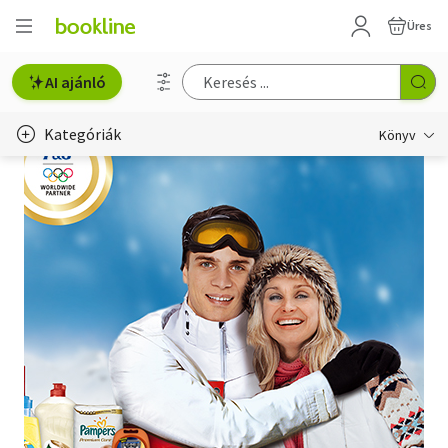
Üres
AI ajánló
Kategóriák
Könyv
Életmód, egészség
Erotika
Gyermek- és ifjúsági
Hobbi, szabadidő
Irodalom
Művészet
Szakkönyv