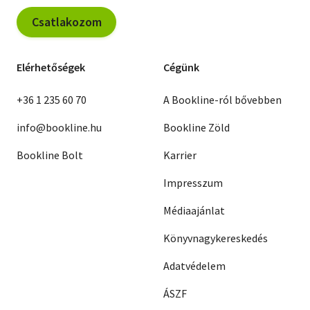
Csatlakozom
Elérhetőségek
Cégünk
+36 1 235 60 70
A Bookline-ról bővebben
info@bookline.hu
Bookline Zöld
Bookline Bolt
Karrier
Impresszum
Médiaajánlat
Könyvnagykereskedés
Adatvédelem
ÁSZF