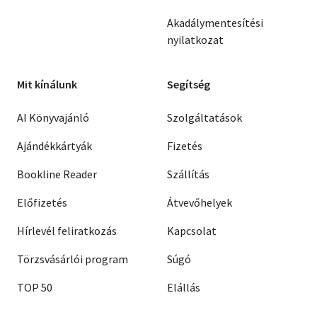
Akadálymentesítési
nyilatkozat
Mit kínálunk
Segítség
AI Könyvajánló
Szolgáltatások
Ajándékkártyák
Fizetés
Bookline Reader
Szállítás
Előfizetés
Átvevőhelyek
Hírlevél feliratkozás
Kapcsolat
Törzsvásárlói program
Súgó
TOP 50
Elállás