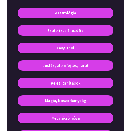
Irodalom
Asztrológia
Kotta
Ezoterikus filozófia
Minikönyv
Feng shui
Művészet
Szakkönyv
Jóslás, álomfejtés, tarot
Szótár, nyelvkönyv
Keleti tanítások
Tankönyv, segédkönyv
Társadalomtudomány
Mágia, boszorkányság
Természettudomány
Meditáció, jóga
Történelem