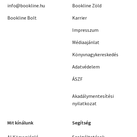
info@bookline.hu
Bookline Zöld
Bookline Bolt
Karrier
Impresszum
Médiaajánlat
Könyvnagykereskedés
Adatvédelem
ÁSZF
Akadálymentesítési
nyilatkozat
Mit kínálunk
Segítség
AI Könyvajánló
Szolgáltatások