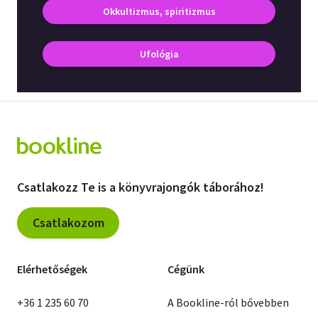
Okkultizmus, spiritizmus
Vallás
Egyéb
Ufológia
Csatlakozz Te is a könyvrajongók táborához!
Csatlakozom
Elérhetőségek
Cégünk
+36 1 235 60 70
A Bookline-ról bővebben