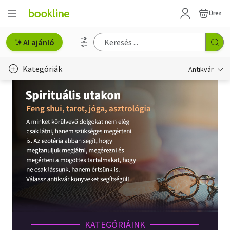
Üres
AI ajánló
Kategóriák
Antikvár
Metszet
Régi képeslap
Életmód, egészség
Erotika
Gyermek- és ifjúsági
Hobbi, szabadidő
KATEGÓRIÁINK
Idegen nyelvű