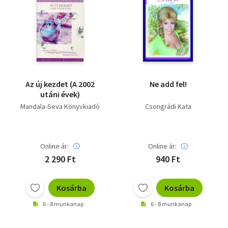
Az új kezdet (A 2002
Ne add fel!
utáni évek)
Mandala-Seva Könyvkiadó
Csongrádi Kata
Online ár:
Online ár:
2 290 Ft
940 Ft
Kosárba
Kosárba
6 - 8 munkanap
6 - 8 munkanap