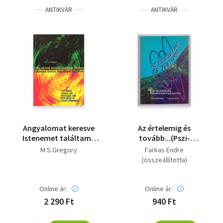
ANTIKVÁR
ANTIKVÁR
Angyalomat keresve
Az értelemig és
Istenemet találtam -
tovább...(Pszi-
Dedikált
jelenségek és
M.S.Gregory
Farkas Endre
személyiségformálás)
(összeállította)
Online ár:
Online ár:
2 290 Ft
940 Ft