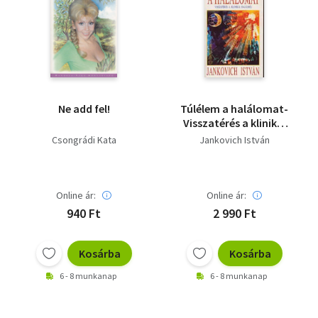
Ne add fel!
Túlélem a halálomat-
Visszatérés a klinikai
halálból
Csongrádi Kata
Jankovich István
Online ár:
Online ár:
940 Ft
2 990 Ft
Kosárba
Kosárba
6 - 8 munkanap
6 - 8 munkanap