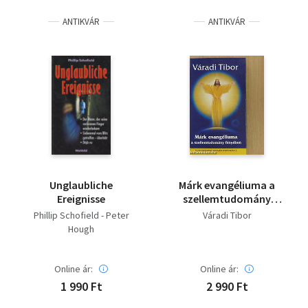
ANTIKVÁR
ANTIKVÁR
Unglaubliche
Márk evangéliuma a
Ereignisse
szellemtudomány
fényében (Az
Phillip Schofield - Peter
Váradi Tibor
evangéliumok
Hough
spirituális értelmezése
2.)
Online ár:
Online ár:
1 990 Ft
2 990 Ft