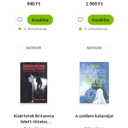
940 Ft
1 900 Ft
Kosárba
Kosárba
6 - 8 munkanap
6 - 8 munkanap
ANTIKVÁR
ANTIKVÁR
Kísértetek Britannia
A szellem kalandjai
felett-Hiteles
beszámolók modern