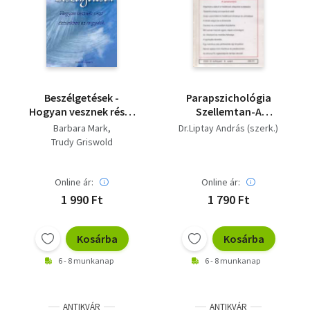
Beszélgetések -
Parapszichológia
Hogyan vesznek részt
Szellemtan-A
életünkben az
tudomány és a
Barbara Mark
Dr.Liptay András (szerk.)
angyalok
vallások
Trudy Griswold
határterületei-
Esetek,Koncepciók
2000.III.évfolyam 6.
Online ár:
Online ár:
szám
1 990 Ft
1 790 Ft
Kosárba
Kosárba
6 - 8 munkanap
6 - 8 munkanap
ANTIKVÁR
ANTIKVÁR