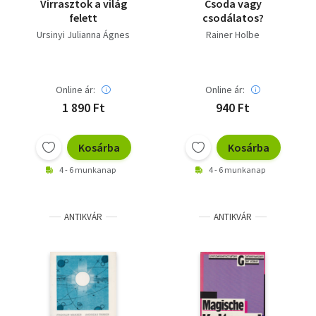
Virrasztok a világ
Csoda vagy
felett
csodálatos?
Ursinyi Julianna Ágnes
Rainer Holbe
Online ár:
Online ár:
1 890 Ft
940 Ft
Kosárba
Kosárba
4 - 6 munkanap
4 - 6 munkanap
ANTIKVÁR
ANTIKVÁR