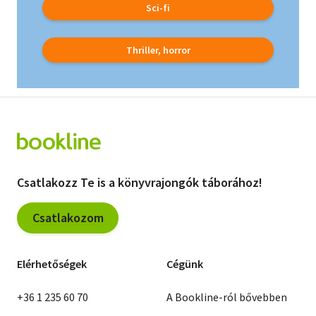
Sci-fi
Vallás
Egyéb
Thriller, horror
Csatlakozz Te is a könyvrajongók táborához!
Csatlakozom
Elérhetőségek
Cégünk
+36 1 235 60 70
A Bookline-ról bővebben