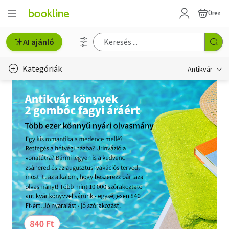
Üres
AI ajánló
Kategóriák
Antikvár
Metszet
Régi képeslap
Életmód, egészség
Erotika
Gyermek- és ifjúsági
Hobbi, szabadidő
Idegen nyelvű