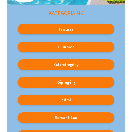
Irodalom
KATEGÓRIÁINK
Kotta
Fantasy
Minikönyv
Humoros
Művészet
Szakkönyv
Kalandregény
Szótár, nyelvkönyv
Képregény
Tankönyv, segédkönyv
Krimi
Társadalomtudomány
Természettudomány
Romantikus
Történelem