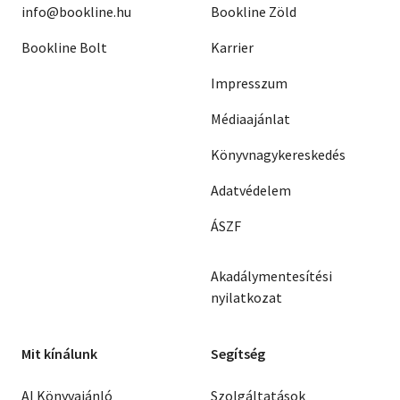
info@bookline.hu
Bookline Zöld
Bookline Bolt
Karrier
Impresszum
Médiaajánlat
Könyvnagykereskedés
Adatvédelem
ÁSZF
Akadálymentesítési
nyilatkozat
Mit kínálunk
Segítség
AI Könyvajánló
Szolgáltatások