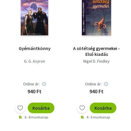
Gyémántkönny
A sötétség gyermekei -
Első kiadás
G. G. Asyron
Nigel D. Findley
Online ár:
Online ár:
940 Ft
940 Ft
Kosárba
Kosárba
6 - 8 munkanap
4 - 6 munkanap