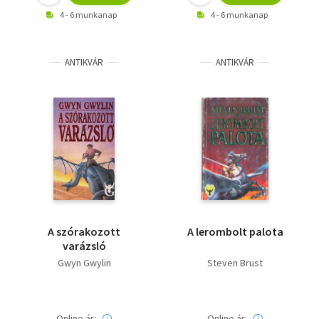
4 - 6 munkanap
4 - 6 munkanap
ANTIKVÁR
ANTIKVÁR
A szórakozott
A lerombolt palota
varázsló
Gwyn Gwylin
Steven Brust
Online ár:
Online ár: