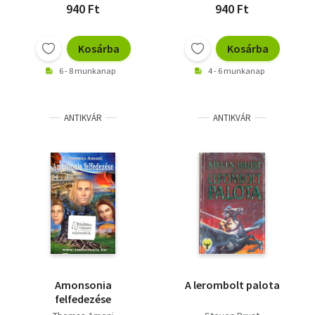
940 Ft
940 Ft
Kosárba
Kosárba
6 - 8 munkanap
4 - 6 munkanap
ANTIKVÁR
ANTIKVÁR
Amonsonia
A lerombolt palota
felfedezése