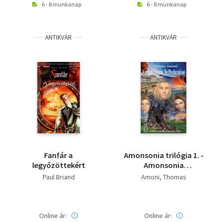
6 - 8 munkanap
6 - 8 munkanap
ANTIKVÁR
ANTIKVÁR
Fanfár a
Amonsonia trilógia 1. -
legyőzöttekért
Amonsonia
felfedezése
Paul Briand
Amoni, Thomas
Online ár:
Online ár: