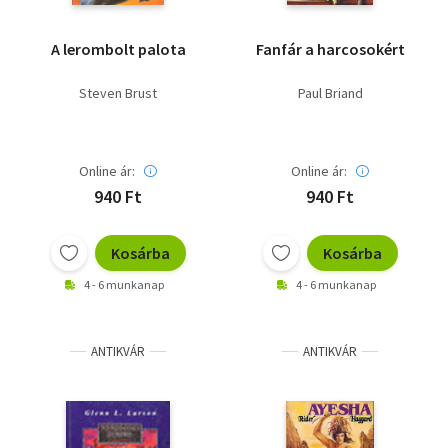
A lerombolt palota
Fanfár a harcosokért
Steven Brust
Paul Briand
Online ár:
Online ár:
940 Ft
940 Ft
Kosárba
Kosárba
4 - 6 munkanap
4 - 6 munkanap
ANTIKVÁR
ANTIKVÁR