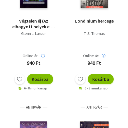
Végtelen éj (Az
Londinium hercege
elhagyott helyek első
könyve)
Glenn L. Larson
T. S. Thomas
Online ár:
Online ár:
940 Ft
940 Ft
Kosárba
Kosárba
6 - 8 munkanap
6 - 8 munkanap
ANTIKVÁR
ANTIKVÁR