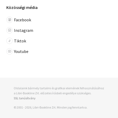
Közösségi média
Facebook
Instagram
Tiktok
Youtube
Oldalaink bármely tartalmi és grafikai elemének felhasználásához
a Libri-Bookline Zrt. előzetes írásbeli engedélye szükséges.
SSL tanúsítvány
© 2001 - 2026, Libri-Bookline Zrt. Minden jog fenntartva.