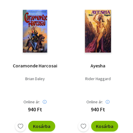
Vallás
Egyéb
Coramonde Harcosai
Ayesha
Brian Daley
Rider Haggard
Online ár:
Online ár:
940 Ft
940 Ft
Kosárba
Kosárba