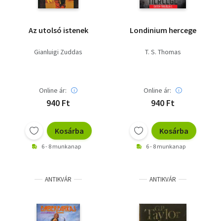
Az utolsó istenek
Londinium hercege
Gianluigi Zuddas
T. S. Thomas
Online ár:
Online ár:
940 Ft
940 Ft
Kosárba
Kosárba
6 - 8 munkanap
6 - 8 munkanap
ANTIKVÁR
ANTIKVÁR