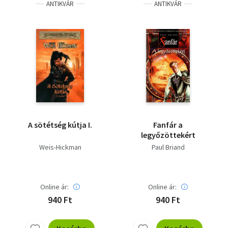
ANTIKVÁR
ANTIKVÁR
A sötétség kútja I.
Fanfár a
legyőzöttekért
Weis-Hickman
Paul Briand
Online ár:
Online ár:
940 Ft
940 Ft