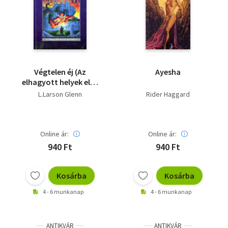
Végtelen éj (Az
Ayesha
elhagyott helyek első
könyve)
L.Larson Glenn
Rider Haggard
Online ár:
Online ár:
940 Ft
940 Ft
Kosárba
Kosárba
4 - 6 munkanap
4 - 6 munkanap
ANTIKVÁR
ANTIKVÁR