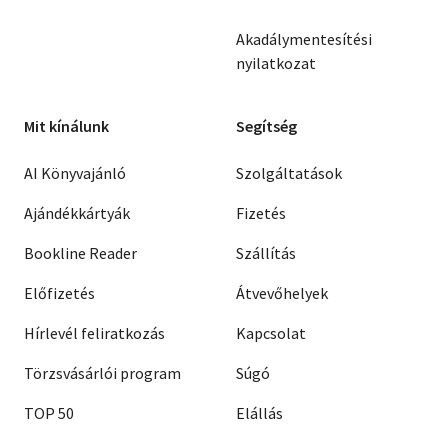
Akadálymentesítési
nyilatkozat
Mit kínálunk
Segítség
AI Könyvajánló
Szolgáltatások
Ajándékkártyák
Fizetés
Bookline Reader
Szállítás
Előfizetés
Átvevőhelyek
Hírlevél feliratkozás
Kapcsolat
Törzsvásárlói program
Súgó
TOP 50
Elállás