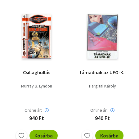
Csillaghullás
támadnak az UFO-K.!
Murray B. Lyndon
Hargitai Károly
Online ár:
Online ár:
940 Ft
940 Ft
Kosárba
Kosárba