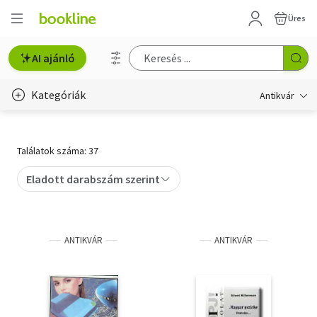
Üres
AI ajánló
Kategóriák
Antikvár
Metszet
Találatok száma: 37
Régi képeslap
Eladott darabszám szerint
Életmód, egészség
Erotika
ANTIKVÁR
ANTIKVÁR
Gyermek- és ifjúsági
Hobbi, szabadidő
Idegen nyelvű