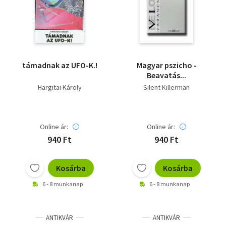
Irodalom
Kotta
Minikönyv
támadnak az UFO-K.!
Magyar pszicho -
Beavatás...
Művészet
Hargitai Károly
Silent Killerman
Szakkönyv
Online ár:
Online ár:
Szótár, nyelvkönyv
940 Ft
940 Ft
Tankönyv, segédkönyv
Kosárba
Kosárba
Társadalomtudomány
6 - 8 munkanap
6 - 8 munkanap
Természettudomány
Történelem
ANTIKVÁR
ANTIKVÁR