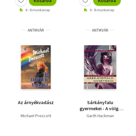
Kosárba
Kosárba
6 - 8 munkanap
6 - 8 munkanap
ANTIKVÁR
ANTIKVÁR
Az árnyékvadász
Sárkányfalu
gyermekei - A völgy
szellemének bosszúja
Michael Prescott
Garth Hackman