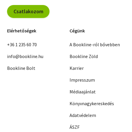
Csatlakozom
Elérhetőségek
Cégünk
+36 1 235 60 70
A Bookline-ról bővebben
info@bookline.hu
Bookline Zöld
Bookline Bolt
Karrier
Impresszum
Médiaajánlat
Könyvnagykereskedés
Adatvédelem
ÁSZF