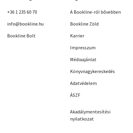
+36 1 235 60 70
A Bookline-ról bővebben
info@bookline.hu
Bookline Zöld
Bookline Bolt
Karrier
Impresszum
Médiaajánlat
Könyvnagykereskedés
Adatvédelem
ÁSZF
Akadálymentesítési
nyilatkozat