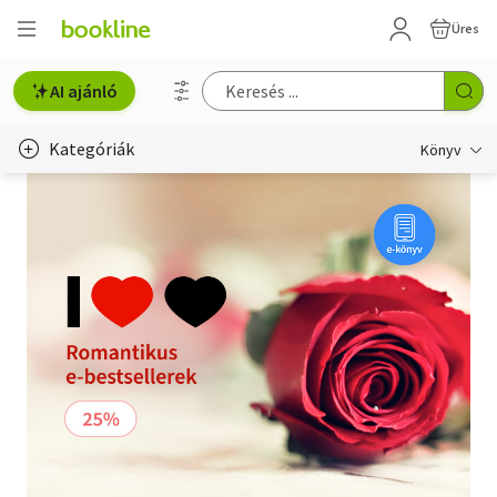
Üres
AI ajánló
Kategóriák
Könyv
Életmód, egészség
Erotika
Gyermek- és ifjúsági
Hobbi, szabadidő
Irodalom
Művészet
Szakkönyv