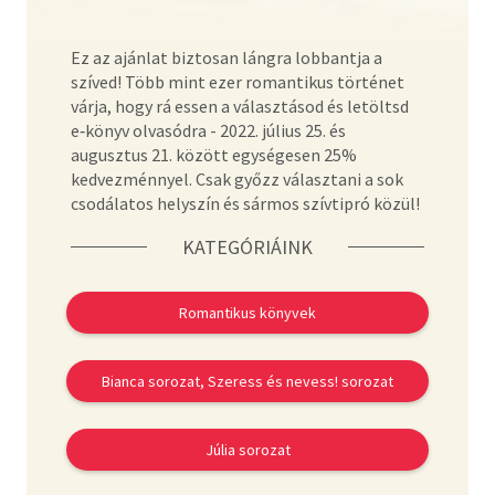
Szótár, nyelvkönyv
Ez az ajánlat biztosan lángra lobbantja a
szíved! Több mint ezer romantikus történet
Tankönyv, segédkönyv
várja, hogy rá essen a választásod és letöltsd
e‑könyv olvasódra - 2022. július 25. és
Társadalomtudomány
augusztus 21. között egységesen 25%
kedvezménnyel. Csak győzz választani a sok
Természettudomány
csodálatos helyszín és sármos szívtipró közül!
Történelem
KATEGÓRIÁINK
Vallás
Romantikus könyvek
Bianca sorozat, Szeress és nevess! sorozat
Júlia sorozat