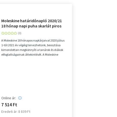
Moleskine határidőnapló 2020/21
18 hónap napi puha skarlát piros
"L"
A Moleskine 18 hónapos naptárjaival 2020 július
1-től 2021 év végéig tervezhetünk, beosztása
kimondottan megkönnyíti a tanárok és diákok
elfoglaltságainak áttekintését. A Moleskine
jegyzetfüzetekhe...
Online ár:
7 514 Ft
Eredeti ár: 8 839 Ft