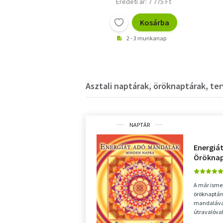
Eredeti ár: 7 775 Ft
Kosárba
2 - 3 munkanap
Asztali naptárak, öröknaptárak, te
NAPTÁR
Energiá
Öröknapt
asztali
A már isme
öröknaptáru
mandalával
útravalóval
gazdagítva.