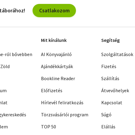
Csatlakozom
 táborához!
Mit kínálunk
Segítség
ne-ról bővebben
AI Könyvajánló
Szolgáltatások
 Zöld
Ajándékkártyák
Fizetés
Bookline Reader
Szállítás
zum
Előfizetés
Átvevőhelyek
nlat
Hírlevél feliratkozás
Kapcsolat
ykereskedés
Törzsvásárlói program
Súgó
elem
TOP 50
Elállás