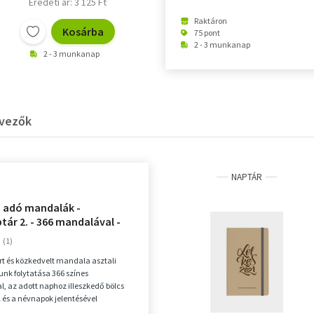
Eredeti ár: 3 125 Ft
Raktáron
Kosárba
75 pont
2 - 3 munkanap
2 - 3 munkanap
rvezők
NAPTÁR
t adó mandalák -
ár 2. - 366 mandalával -
 öröknaptár
rt és közkedvelt mandala asztali
nk folytatása 366 színes
, az adott naphoz illeszkedő bölcs
 és a névnapok jelentésével
 Használható otthon és...