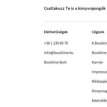
Csatlakozz Te is a könyvrajongók
Elérhetőségek
Cégünk
+36 1 235 60 70
A Bookli
info@bookline.hu
Bookline
Bookline Bolt
Karrier
Impress
Médiaajá
Könyvnag
Adatvéd