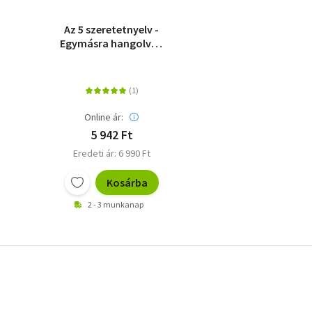
Az 5 szeretetnyelv -
Egymásra hangolva -
az év minden napjára -
Öröknaptár
Online ár:
5 942 Ft
Eredeti ár: 6 990 Ft
Kosárba
2 - 3 munkanap