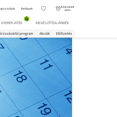
A kosarad
egisztrálok
Belépek
üres
új
GYEREKJÁTÉK
KIEGÉSZÍTŐ/AJÁNDÉK
örzsvásárlói program
Akciók
Előfizetés