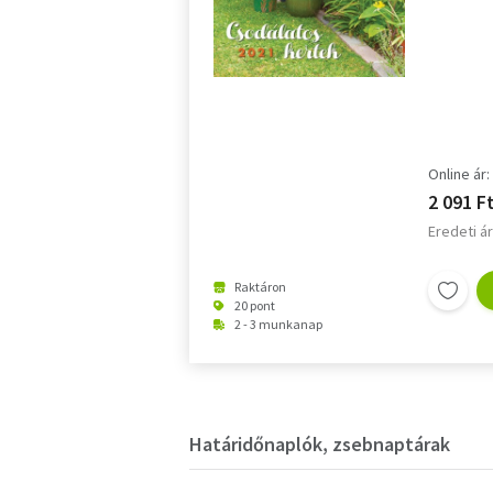
Online ár:
2 091 F
Eredeti ár
Raktáron
20 pont
2 - 3 munkanap
Határidőnaplók, zsebnaptárak