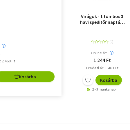
Virágok - 1 tömbös 3
havi speditőr naptár -
2021
t
Online ár:
1 244 Ft
: 2 460 Ft
Eredeti ár: 1 463 Ft
Kosárba
Kosárba
2 - 3 munkanap