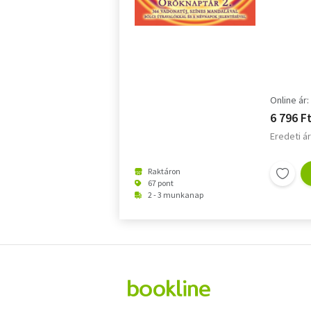
Online ár:
6 796 F
Eredeti ár
Raktáron
67 pont
2 - 3 munkanap