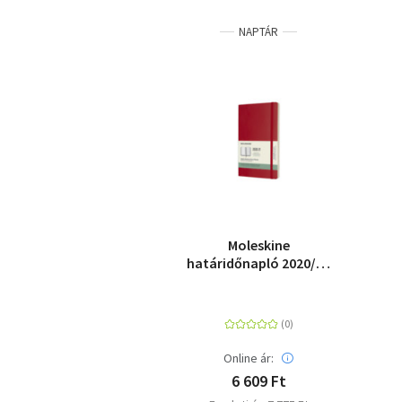
NAPTÁR
Moleskine
határidőnapló 2020/21
18 hónap heti puha
piros "L"
Online ár:
6 609 Ft