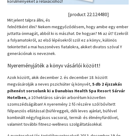
körülményeket a relaxációhoz!
Szótár, nyelvkönyv
[product 22:124480]
Mit jelent talpra állni, és
Tankönyv, segédkönyv
felnőttként élni? Nekem meggyőződésem, hogy amibe egy ember
juttatta önmagát, abból ki is mászhat. De hogyan? Mi az út? Ezekről
Társadalomtudomány
a folyamatokról, az első lépésekről szól ez a könyv, különös
tekintettel a mai huszonéves fiatalokra, akiket divatos szóval Y
Természettudomány
generációnak is neveznek.
Történelem
Nyereményjáték a könyv vásárlói között!
Vallás
Azok között, akik december 2. és december 18. között
megvásárolják a neves pszichiáter új könyvét,
5 db 2 éjszakás
pihenést sorsolunk ki a Danubius Health Spa Resort Sárvár
Hotelben,
a 10 hektáros sárvári arborétum közvetlen
szomszédságában! A nyeremény 2 fő részére szól bővített
félpanziós ellátással (büféreggeli, déli leves ajánlat, büfével
kombinált négyfogásos vacsora), termál- és élményfürdővel,
valamint további fitnesz-wellness szolgáltatásokkal.
A nyerteseket (és tartaléknyerteseket) 2013. december 19-én