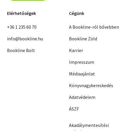
Elérhetőségek
Cégünk
+36 1 235 60 70
A Bookline-ról bővebben
info@bookline.hu
Bookline Zöld
Bookline Bolt
Karrier
Impresszum
Médiaajánlat
Könyvnagykereskedés
Adatvédelem
ÁSZF
Akadálymentesítési