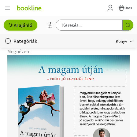
Üres
AI ajánló
Kategóriák
Könyv
Megnézem
Életmód, egészség
Erotika
Gyermek- és ifjúsági
Hobbi, szabadidő
Irodalom
Művészet
Szakkönyv