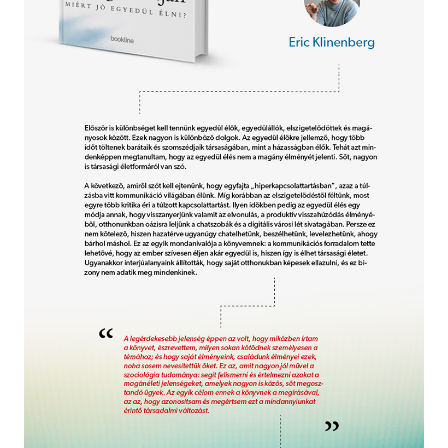
Szótár, nyelvkönyv
Tankönyv, segédkönyv
Társadalomtudomány
Természettudomány
Történelem
Vallás