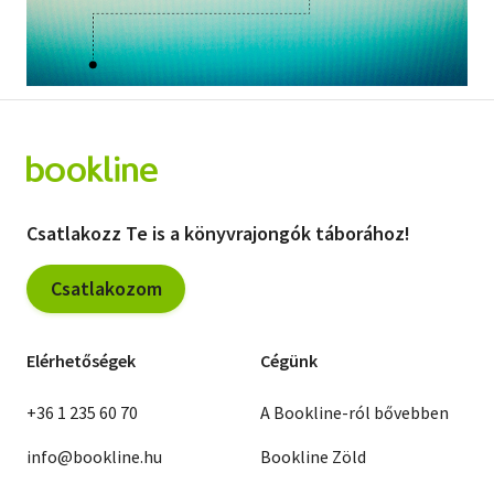
Csatlakozz Te is a könyvrajongók táborához!
Csatlakozom
Elérhetőségek
Cégünk
+36 1 235 60 70
A Bookline-ról bővebben
info@bookline.hu
Bookline Zöld