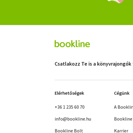
Csatlakozz Te is a könyvrajongók
Elérhetőségek
Cégünk
+36 1 235 60 70
A Bookli
info@bookline.hu
Bookline
Bookline Bolt
Karrier