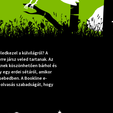
edkezel a külvilágról? A
re jársz veled tartanak. Az
knek köszönhetően bárhol és
y egy erdei sétáról, amikor
sebedben. A Bookline e-
 olvasás szabadságát, hogy