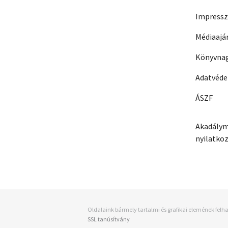
Impress
Médiaajá
Könyvnag
Adatvéd
ÁSZF
Akadálym
nyilatko
Oldalaink bármely tartalmi és grafikai elemének felha
SSL tanúsítvány