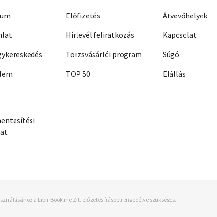
zum
Előfizetés
Átvevőhelyek
nlat
Hírlevél feliratkozás
Kapcsolat
ykereskedés
Törzsvásárlói program
Súgó
elem
TOP 50
Elállás
entesítési
zat
sználásához a Libri-Bookline Zrt. előzetes írásbeli engedélye szükséges.