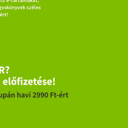
tsz e-tartalmakat,
ngoskönyvek széles
ért!