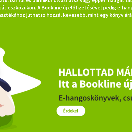
ztül bárhol és bármikor olvashatsz vagy éppen hallgatha
ját eszközükön. A Bookline új előfizetésével pedig e-ha
asztékához juthatsz hozzá, kevesebb, mint egy könyv árá