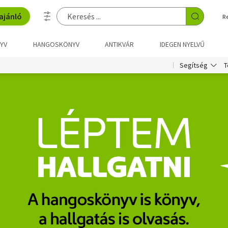
ajánló
R
YV
HANGOSKÖNYV
ANTIKVÁR
IDEGEN NYELVŰ
T
Segítség