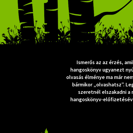
Ismerős az az érzés, am
hangoskönyv ugyanezt nyújt
olvasás élménye ma már nem
bármikor „olvashatsz”. Leg
szeretnél elszakadni a
hangoskönyv-előfizetéséve