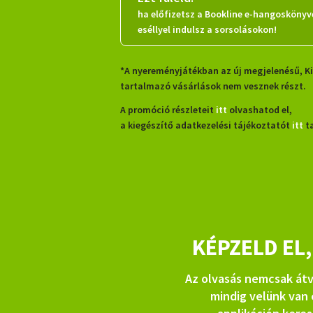
ha előfizetsz a Bookline e-hangoskönyv
eséllyel indulsz a sorsolásokon!
*A nyereményjátékban az új megjelenésű, Ki
tartalmazó vásárlások nem vesznek részt.
A promóció részleteit
itt
olvashatod el,
a kiegészítő adatkezelési tájékoztatót
itt
ta
KÉPZELD EL
Az olvasás nemcsak átv
mindig velünk van 