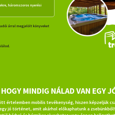
ekre, háromszoros nyerési
adói árral megjelölt könyveket
lálod.
, HOGY MINDIG NÁLAD VAN EGY J
itt értelemben mobilis tevékenység, hiszen képzeljük csak
egy jó történet, amit akárhol előkaphatunk a zsebünkből