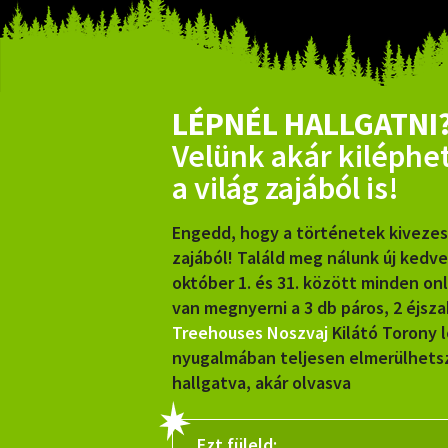
LÉPNÉL HALLGATNI
Velünk akár kiléphe
a világ zajából is!
Engedd, hogy a történetek kiveze
zajából! Találd meg nálunk új kedv
október 1. és 31. között minden on
van megnyerni a 3 db páros, 2 éjsz
Treehouses Noszvaj
Kilátó Torony 
nyugalmában teljesen elmerülhetsz
hallgatva, akár olvasva
Ezt füleld: