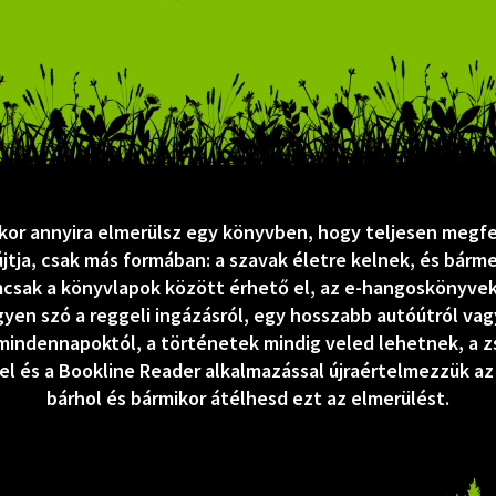
ikor annyira elmerülsz egy könyvben, hogy teljesen megfel
ja, csak más formában: a szavak életre kelnek, és bármer
csak a könyvlapok között érhető el, az e-hangoskönyve
yen szó a reggeli ingázásról, egy hosszabb autóútról vag
 mindennapoktól, a történetek mindig veled lehetnek, a z
l és a Bookline Reader alkalmazással újraértelmezzük az
bárhol és bármikor átélhesd ezt az elmerülést.