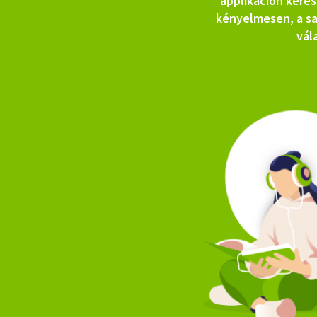
applikáción keres
kényelmesen, a sa
vál