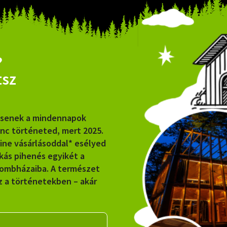
?
tsz
ssenek a mindennapok
enc történeted, mert 2025.
line vásárlásoddal* esélyed
akás pihenés egyikét a
lombházaiba. A természet
 a történetekben – akár