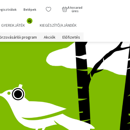
A kosarad
egisztrálok
Belépek
üres
új
GYEREKJÁTÉK
KIEGÉSZÍTŐ/AJÁNDÉK
örzsvásárlói program
Akciók
Előfizetés