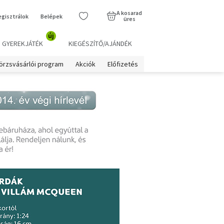
A kosarad
egisztrálok
Belépek
üres
új
GYEREKJÁTÉK
KIEGÉSZÍTŐ/AJÁNDÉK
örzsvásárlói program
Akciók
Előfizetés