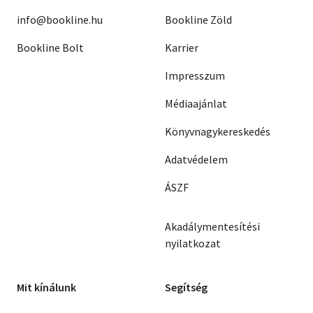
info@bookline.hu
Bookline Zöld
Bookline Bolt
Karrier
Impresszum
Médiaajánlat
Könyvnagykereskedés
Adatvédelem
ÁSZF
Akadálymentesítési
nyilatkozat
Mit kínálunk
Segítség