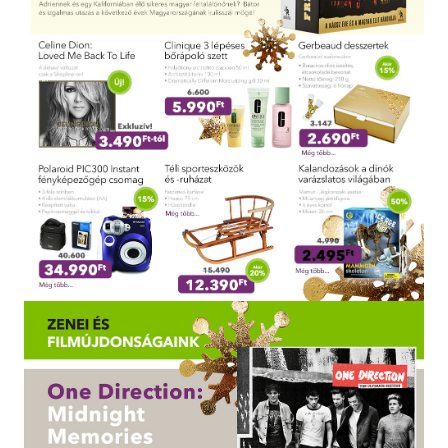
Szótár, nyelvkönyv
Tankönyv, segédkönyv
Társadalomtudomány
Természettudomány
Történelem
Vallás