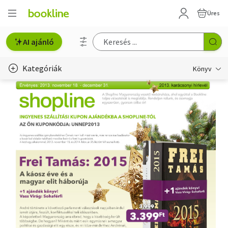
Üres
AI ajánló
Kategóriák
Könyv
Életmód, egészség
Erotika
Gyermek- és ifjúsági
Hobbi, szabadidő
Irodalom
Művészet
Szakkönyv