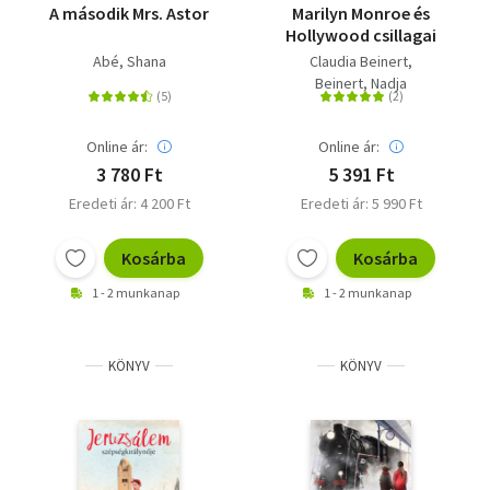
A második Mrs. Astor
Marilyn Monroe és
Hollywood csillagai
Abé, Shana
Claudia Beinert
Beinert, Nadja
Online ár:
Online ár:
3 780 Ft
5 391 Ft
Eredeti ár: 4 200 Ft
Eredeti ár: 5 990 Ft
Kosárba
Kosárba
1 - 2 munkanap
1 - 2 munkanap
KÖNYV
KÖNYV