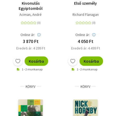
Kivonulás
Első személy
Egyiptomból
Aciman, André
Richard Flanagan
Online ár:
Online ár:
3 870 Ft
4 050 Ft
Eredeti ár: 4 299 Ft
Eredeti ár: 4 499 Ft
Kosárba
Kosárba
1 - 2 munkanap
1 - 2 munkanap
KÖNYV
KÖNYV