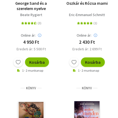
George Sand és a
Oszkár és Rózsa mami
szerelem nyelve
Beate Rygiert
Eric-Emmanuel Schmitt
Online ár:
Online ár:
4 950 Ft
2 430 Ft
Eredeti ár: 5 500 Ft
Eredeti ár: 2 699 Ft
Kosárba
Kosárba
1 - 2 munkanap
1 - 2 munkanap
KÖNYV
KÖNYV