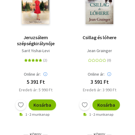
Jeruzsálem
Csillag és lóhere
szépségkirálynője
Sarit Yishai-Levi
Jean Grainger
Online ár:
Online ár:
5 391 Ft
3 591 Ft
Eredeti ár: 5 990 Ft
Eredeti ár: 3 990 Ft
Kosárba
Kosárba
1 - 2 munkanap
1 - 2 munkanap
KÖNYV
KÖNYV