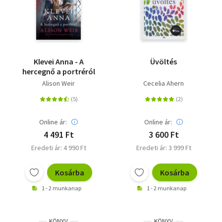
Klevei Anna - A
Üvöltés
hercegnő a portréról
Alison Weir
Cecelia Ahern
Online ár:
Online ár:
4 491 Ft
3 600 Ft
Eredeti ár: 4 990 Ft
Eredeti ár: 3 999 Ft
Kosárba
Kosárba
1 - 2 munkanap
1 - 2 munkanap
KÖNYV
KÖNYV