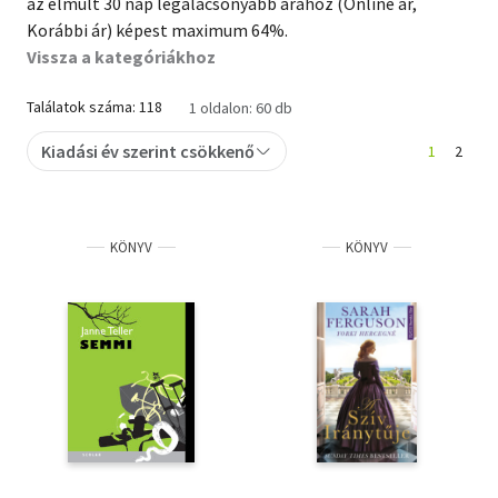
az elmúlt 30 nap legalacsonyabb árához (Online ár,
Korábbi ár) képest maximum 64%.
Szótár, nyelvkönyv
Vissza a kategóriákhoz
Tankönyv, segédkönyv
Találatok száma: 118
1 oldalon: 60 db
Társadalomtudomány
Kiadási év szerint csökkenő
1
2
Természettudomány
Történelem
KÖNYV
KÖNYV
Vallás