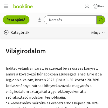
Üres
AI ajánló
Kategóriák
Könyv
Életmód, egészség
Világirodalom
Erotika
Gyermek- és ifjúsági
Indítsd velünk a nyarat, és szerezd be az összes könyvet,
amire a következő hónapokban szükséged lehet! Erre itt a
Hobbi, szabadidő
legjobb alkalom, hiszen 2023. június 1-30. között 20-70%
kedvezménnyel várnak könyvek százai a magyar és a
Irodalom
világirodalom sztárjaitól a gyerekkönyveken át a
Művészet
szórakoztató irodalom legjobbjaiig.
*A kedvezmény mértéke az eredeti árhoz képest 20-70%,
Szakkönyv