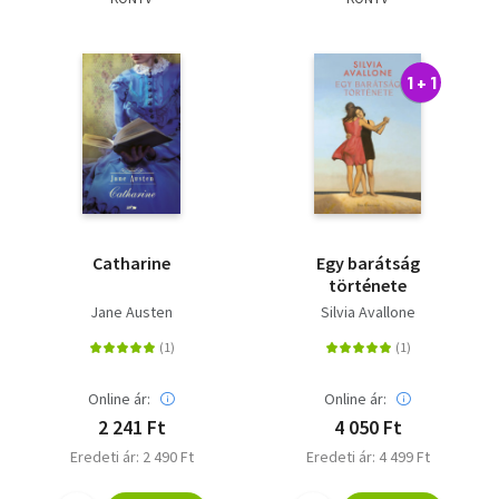
1 + 1
Catharine
Egy barátság
története
Jane Austen
Silvia Avallone
Online ár:
Online ár:
2 241 Ft
4 050 Ft
Eredeti ár: 2 490 Ft
Eredeti ár: 4 499 Ft