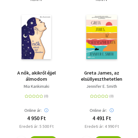
A nők, akikről éjjel
Greta James, az
álmodom
elsüllyeszthetetlen
Mia Kankimaki
Jennifer E. Smith
Online ár:
Online ár:
4 950 Ft
4 491 Ft
Eredeti ár: 5 500 Ft
Eredeti ár: 4 990 Ft