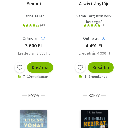
Semmi
A szív iránytűje
Janne Teller
Sarah Ferguson yorki
hercegné
Online ár:
Online ár:
3 600 Ft
4 491 Ft
Eredeti ár: 3 999 Ft
Eredeti ár: 4 990 Ft
Kosárba
Kosárba
7 - 10 munkanap
1 - 2 munkanap
KÖNYV
KÖNYV