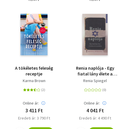
A tökéletes feleség
Renia naplója - Egy
receptje
fiatal lány élete a
holokauszt
Karma Brown
Renia Spiegel
árnyékában
Online ár:
Online ár:
3 411 Ft
4 041 Ft
Eredeti ár: 3 790 Ft
Eredeti ár: 4 490 Ft