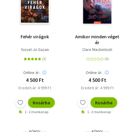
Fehér virágok
Amikor minden véget
ér
Sissel-Jo Gazan
Clare Mackintosh
Online ár:
Online ár:
4 500 Ft
4 500 Ft
Eredeti ár: 4 999 Ft
Eredeti ár: 4 999 Ft
Kosárba
Kosárba
1 - 2 munkanap
1 - 2 munkanap
KÖNYV
KÖNYV