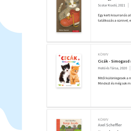
Scolar Kiadó, 2021
Egy kerti kisurranás 
találkozás a sünivel, 
KÖNYV
Cicák - Simogasd
Holló és Társa, 2020
Mitől különlegesek a 
Mindezt és még sok m
KÖNYV
Axel Scheffler