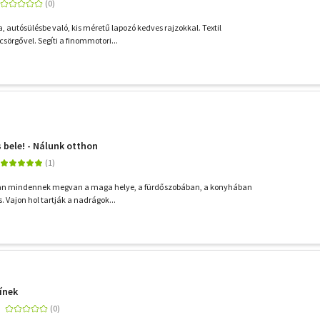
 autósülésbe való, kis méretű lapozó kedves rajzokkal. Textil
csörgővel. Segíti a finommotori...
 bele! - Nálunk otthon
ában mindennek megvan a maga helye, a fürdőszobában, a konyhában
. Vajon hol tartják a nadrágok...
ínek