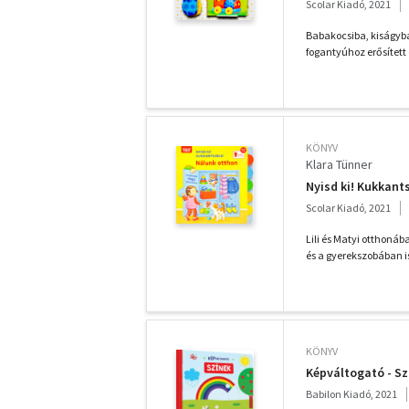
Scolar Kiadó, 2021
Babakocsiba, kiságyba,
fogantyúhoz erősített 
KÖNYV
Klara Tünner
Nyisd ki! Kukkants
Scolar Kiadó, 2021
Lili és Matyi otthon
és a gyerekszobában is
KÖNYV
Képváltogató - Sz
Babilon Kiadó, 2021