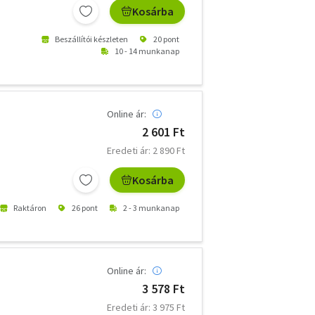
Kosárba
Beszállítói készleten
20 pont
10 - 14 munkanap
Online ár:
2 601 Ft
Eredeti ár: 2 890 Ft
Kosárba
Raktáron
26 pont
2 - 3 munkanap
Online ár:
3 578 Ft
Eredeti ár: 3 975 Ft