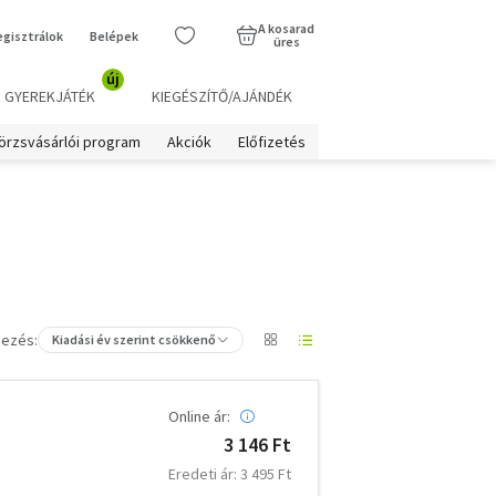
A kosarad
egisztrálok
Belépek
üres
új
GYEREKJÁTÉK
KIEGÉSZÍTŐ/AJÁNDÉK
örzsvásárlói program
Akciók
Előfizetés
ezés:
Kiadási év szerint csökkenő
Online ár:
3 146 Ft
Eredeti ár: 3 495 Ft