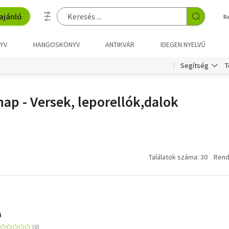
ajánló
R
YV
HANGOSKÖNYV
ANTIKVÁR
IDEGEN NYELVŰ
T
Segítség
p - Versek, leporellók,dalok
Találatok száma: 30
Rend
i