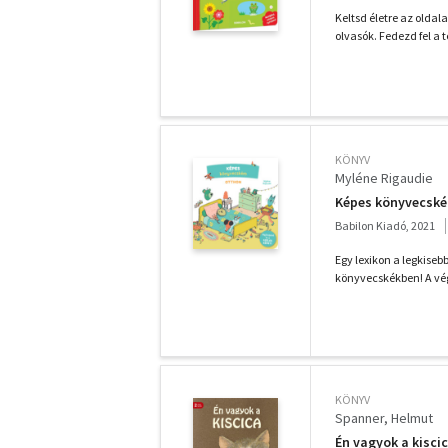
Keltsd életre az oldal
olvasók. Fedezd fel a t
KÖNYV
Myléne Rigaudie
Képes könyvecské
Babilon Kiadó, 2021
Egy lexikon a legkise
könyvecskékben! A vég
KÖNYV
Spanner, Helmut
Én vagyok a kisci