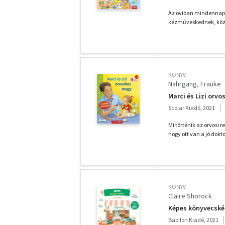
Az oviban mindennap t
kézműveskednek, közös
KÖNYV
Nahrgang, Frauke
Marci és Lizi orv
Scolar Kiadó, 2021
Mi történik az orvosi r
hogy ott van a jó dokto
KÖNYV
Claire Shorock
Képes könyvecské
Babilon Kiadó, 2021