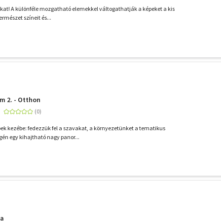
akat! A különféle mozgatható elemekkel váltogathatják a képeket a kis
ermészet színeit és...
m 2. - Otthon
bbek kezébe: fedezzük fel a szavakat, a környezetünket a tematikus
én egy kihajtható nagy panor...
ca