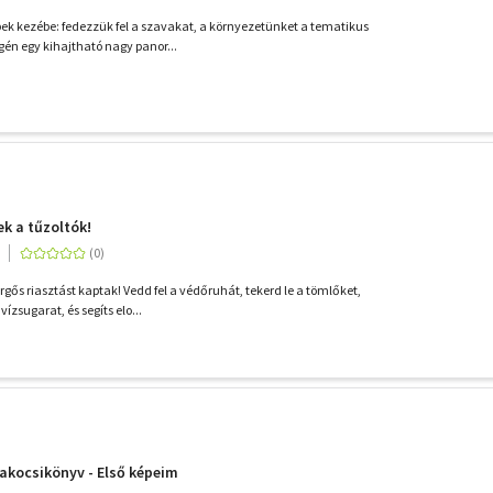
bbek kezébe: fedezzük fel a szavakat, a környezetünket a tematikus
én egy kihajtható nagy panor...
k a tűzoltók!
rgős riasztást kaptak! Vedd fel a védőruhát, tekerd le a tömlőket,
vízsugarat, és segíts elo...
akocsikönyv - Első képeim