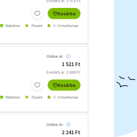
Eredeti ár: 3 975 Ft
Kosárba
Raktáron
35 pont
2 - 3 munkanap
Online ár:
1 521 Ft
Eredeti ár: 1 690 Ft
Kosárba
Raktáron
15 pont
2 - 3 munkanap
Online ár:
2 241 Ft