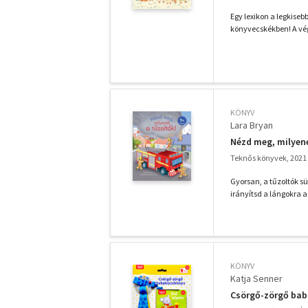
Egy lexikon a legkise
könyvecskékben! A vég
KÖNYV
Lara Bryan
Nézd meg, milyene
Teknős könyvek, 2021
Gyorsan, a tűzoltók sü
irányítsd a lángokra a 
KÖNYV
Katja Senner
Csörgő-zörgő bab