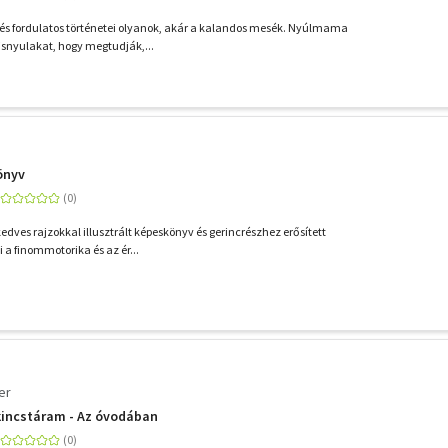
és fordulatos történetei olyanok, akár a kalandos mesék. Nyúlmama
kisnyulakat, hogy megtudják,...
önyv
kedves rajzokkal illusztrált képeskönyv és gerincrészhez erősített
i a finommotorika és az ér...
er
kincstáram - Az óvodában