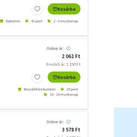
Kosárba
Raktáron
41 pont
2 - 3 munkanap
Online ár:
2 061 Ft
Eredeti ár: 2 290 Ft
Kosárba
Beszállítói készleten
20 pont
10 - 14 munkanap
Online ár:
3 578 Ft