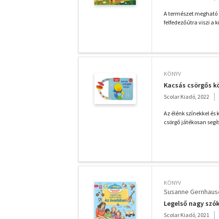
A természet megható 
felfedezőútra viszi a 
KÖNYV
Kacsás csörgős k
Scolar Kiadó, 2022
Az élénk színekkel és 
csörgő játékosan segít
KÖNYV
Susanne Gernhaus
Legelső nagy szó
Scolar Kiadó, 2021