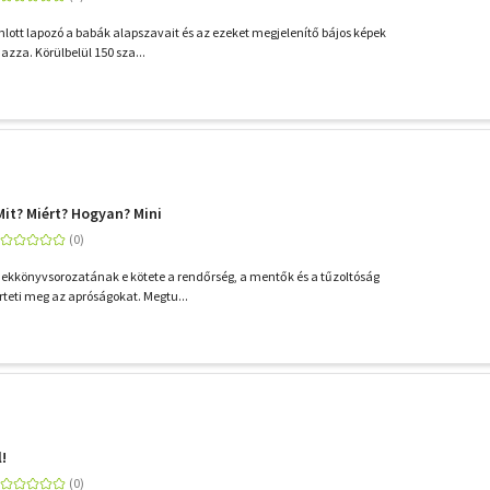
nlott lapozó a babák alapszavait és az ezeket megjelenítő bájos képek
zza. Körülbelül 150 sza...
it? Miért? Hogyan? Mini
ekkönyvsorozatának e kötete a rendőrség, a mentők és a tűzoltóság
teti meg az apróságokat. Megtu...
l!