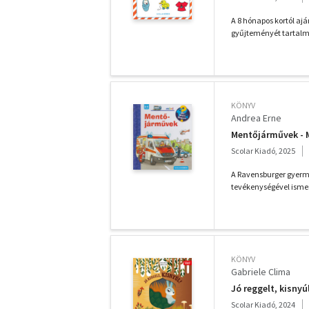
A 8 hónapos kortól ajá
gyűjteményét tartalma
KÖNYV
Andrea Erne
Mentőjárművek - M
Scolar Kiadó, 2025
A Ravensburger gyerm
tevékenységével ismer
KÖNYV
Gabriele Clima
Jó reggelt, kisnyú
Scolar Kiadó, 2024