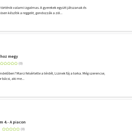
örténik valami izgalmas. A gyerekek együtt játszanak és
en készítik a reggelit, gondozzák a zöl...
oshoz megy
endelőben? Marci felsértette a térdét, Lizinek fáj a torka. Még szerencse,
r bácsi, aki me...
m 4.- A piacon