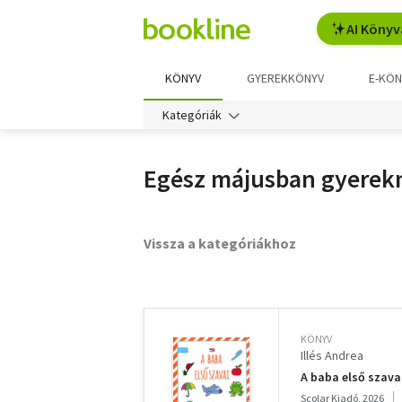
AI Könyv
KÖNYV
GYEREKKÖNYV
E-KÖN
Kategóriák
Egész májusban gyerekna
Vissza a kategóriákhoz
További
szűrők
KÖNYV
Illés Andrea
A baba első szava
Scolar Kiadó, 2026