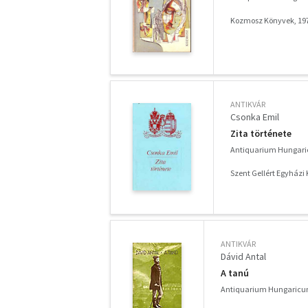
Kozmosz Könyvek, 19
ANTIKVÁR
Csonka Emil
Zita története
Antiquarium Hungari
Szent Gellért Egyházi 
ANTIKVÁR
Dávid Antal
A tanú
Antiquarium Hungaricum