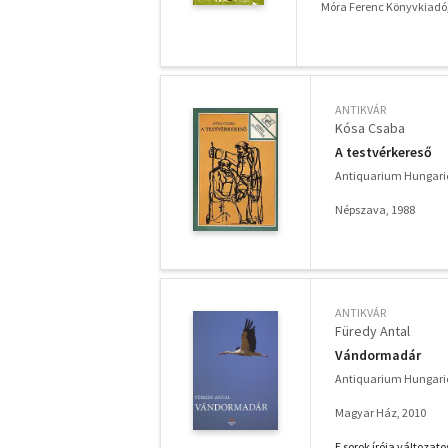
Móra Ferenc Könyvkiadó
ANTIKVÁR
Kósa Csaba
A testvérkereső
Antiquarium Hungari
Népszava, 1988
ANTIKVÁR
Füredy Antal
Vándormadár
Antiquarium Hungari
Magyar Ház, 2010
E sorok írója változato