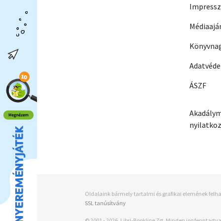
Impress
Médiaajá
Könyvnag
Adatvéd
ÁSZF
Akadálym
nyilatko
Oldalaink bármely tartalmi és grafikai elemének felha
SSL tanúsítvány
© 2001 - 2026, Libri-Bookline Zrt. Minden jog fenntartva