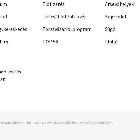
zum
Előfizetés
Átvevőhelyek
nlat
Hírlevél feliratkozás
Kapcsolat
ykereskedés
Törzsvásárlói program
Súgó
elem
TOP 50
Elállás
entesítési
zat
sználásához a Libri-Bookline Zrt. előzetes írásbeli engedélye szükséges.
.