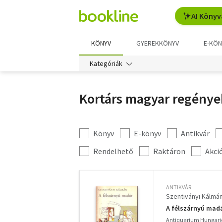
AI Könyv
KÖNYV
GYEREKKÖNYV
E-KÖN
Kategóriák
Kortárs magyar regénye
Könyv
E-könyv
Antikvár
Kategória
szűrés
További
Rendelhető
Raktáron
Akci
szűrők
ANTIKVÁR
Szentiványi Kálmá
A félszárnyú madár
Antiquarium Hungari