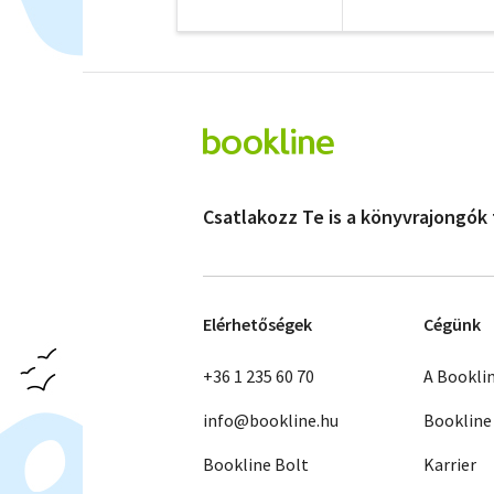
Csatlakozz Te is a könyvrajongók
Elérhetőségek
Cégünk
+36 1 235 60 70
A Bookli
info@bookline.hu
Bookline
Bookline Bolt
Karrier