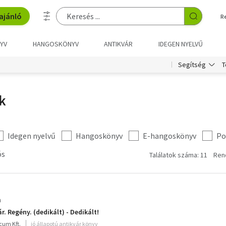
ajánló
R
YV
HANGOSKÖNYV
ANTIKVÁR
IDEGEN NYELVŰ
T
Segítség
k
Idegen nyelvű
Hangoskönyv
E-hangoskönyv
Po
ós
Találatok száma: 11
Ren
n
. Regény. (dedikált) - Dedikált!
cum Kft.
jó állapotú antikvár könyv