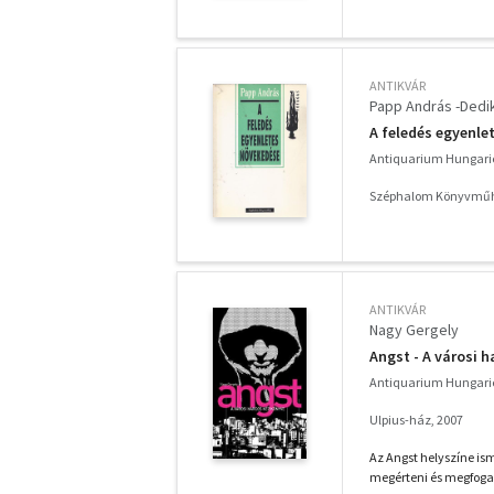
ANTIKVÁR
Papp András -Dedik
A feledés egyenle
Antiquarium Hungari
Széphalom Könyvműh
ANTIKVÁR
Nagy Gergely
Angst - A városi 
Antiquarium Hungari
Ulpius-ház, 2007
Az Angst helyszíne is
megérteni és megfogalm