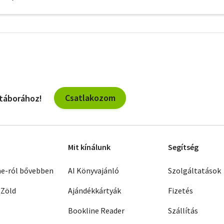
További
szűrők
Csatlakozom
 táborához!
Mit kínálunk
Segítség
ne-ról bővebben
AI Könyvajánló
Szolgáltatások
 Zöld
Ajándékkártyák
Fizetés
Bookline Reader
Szállítás