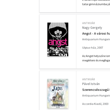
tatai gimnáziumba járt
ANTIKVÁR
Nagy Gergely
Angst - A városi 
Antiquarium Hungari
Ulpius-ház, 2007
Az Angst helyszíne is
megérteni és megfogalm
ANTIKVÁR
Pável István
Szerencsésszagú 
Antiquarium Hungari
Accordia Kiadó, 2003