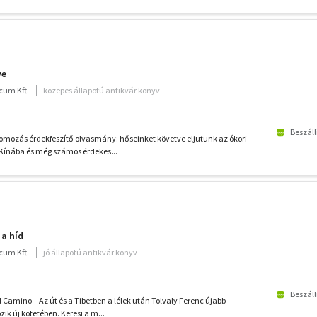
ye
cum Kft.
közepes állapotú antikvár könyv
Beszáll
omozás érdekfeszítő olvasmány: hőseinket követve eljutunk az ókori
Kínába és még számos érdekes...
 a híd
cum Kft.
jó állapotú antikvár könyv
Beszáll
l Camino – Az út és a Tibetben a lélek után Tolvaly Ferenc újabb
zik új kötetében. Keresi a m...