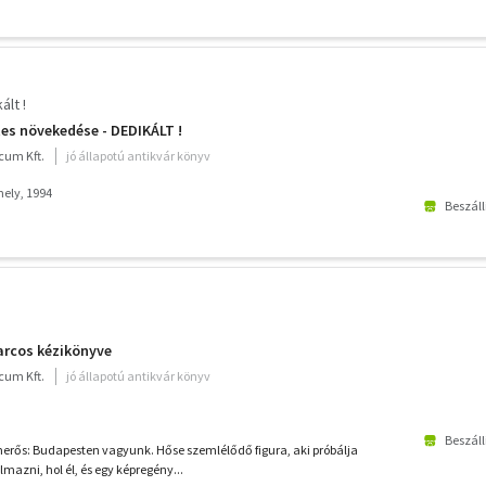
ált !
tes növekedése - DEDIKÁLT !
cum Kft.
jó állapotú antikvár könyv
ely, 1994
Beszáll
harcos kézikönyve
cum Kft.
jó állapotú antikvár könyv
Beszáll
merős: Budapesten vagyunk. Hőse szemlélődő figura, aki próbálja
azni, hol él, és egy képregény...