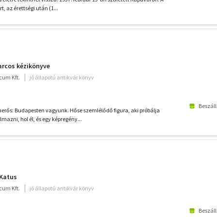
, az érettségi után (1...
harcos kézikönyve
cum Kft.
jó állapotú antikvár könyv
Beszáll
merős: Budapesten vagyunk. Hőse szemlélődő figura, aki próbálja
azni, hol él, és egy képregény...
Katus
cum Kft.
jó állapotú antikvár könyv
Beszáll