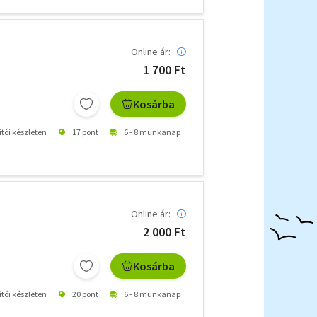
Online ár:
1 700 Ft
Kosárba
ítói készleten
17 pont
6 - 8 munkanap
Online ár:
2 000 Ft
Kosárba
ítói készleten
20 pont
6 - 8 munkanap