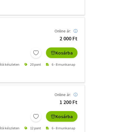
Online ár:
2 000 Ft
Kosárba
ítói készleten
20 pont
6 - 8 munkanap
Online ár:
1 200 Ft
Kosárba
ítói készleten
12 pont
6 - 8 munkanap