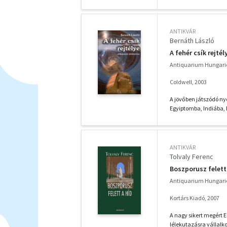
ANTIKVÁR
Bernáth László
A fehér csík rejtél
Antiquarium Hungari
Coldwell, 2003
A jövőben játszódó ny
Egyiptomba, Indiába, 
ANTIKVÁR
Tolvaly Ferenc
Boszporusz felett
Antiquarium Hungari
Kortárs Kiadó, 2007
A nagy sikert megért E
lélekutazásra vállalko