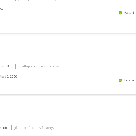
74
Beszáll
cum Kft.
jó állapotú antikvár könyv
Kiadó, 1990
Beszáll
 Kft.
jó állapotú antikvár könyv