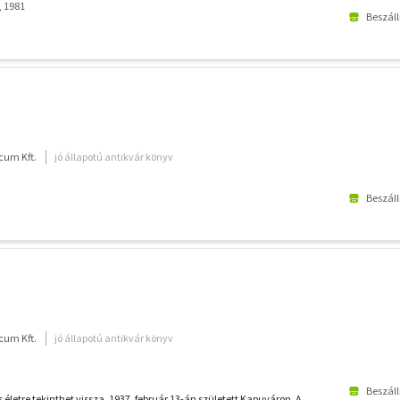
, 1981
Beszáll
cum Kft.
jó állapotú antikvár könyv
Beszáll
cum Kft.
jó állapotú antikvár könyv
Beszáll
s életre tekinthet vissza. 1937. február 13-án született Kapuváron. A