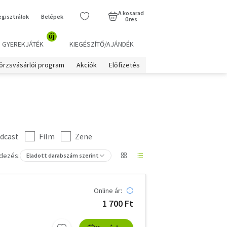
A kosarad
egisztrálok
Belépek
üres
új
GYEREKJÁTÉK
KIEGÉSZÍTŐ/AJÁNDÉK
örzsvásárlói program
Akciók
Előfizetés
dcast
Film
Zene
dezés:
Eladott darabszám szerint
Online ár:
1 700 Ft