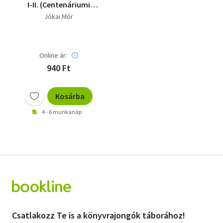
I-II. (Centenáriumi
kiadás 19-20. kötet)
Jókai Mór
Online ár:
940 Ft
Kosárba
4 - 6 munkanap
Csatlakozz Te is a könyvrajongók táborához!