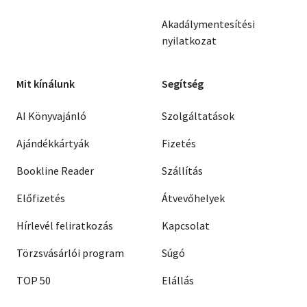
Akadálymentesítési
nyilatkozat
Mit kínálunk
Segítség
AI Könyvajánló
Szolgáltatások
Ajándékkártyák
Fizetés
Bookline Reader
Szállítás
Előfizetés
Átvevőhelyek
Hírlevél feliratkozás
Kapcsolat
Törzsvásárlói program
Súgó
TOP 50
Elállás