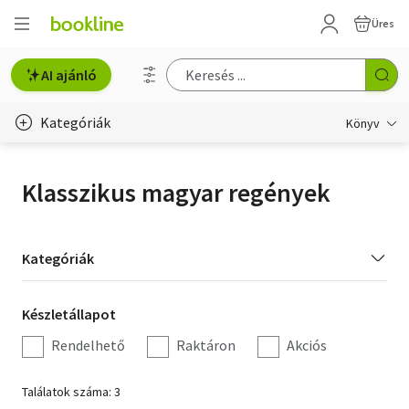
Üres
AI ajánló
Kategóriák
Könyv
Életmód, egészség
Klasszikus magyar regények
Erotika
Gyermek- és ifjúsági
Kategória
Kategóriák
szűrés
Hobbi, szabadidő
Készletállapot
Készletállapot
Irodalom
szűrés
Rendelhető
Raktáron
Akciós
Művészet
Találatok száma: 3
Szakkönyv