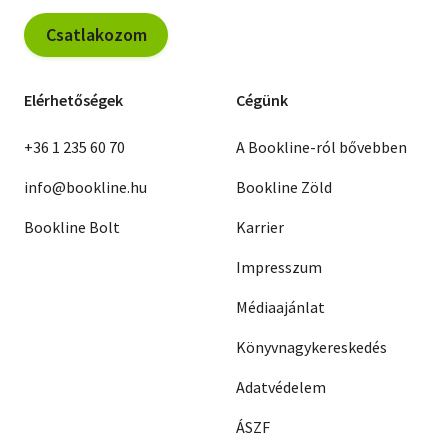
Csatlakozom
Elérhetőségek
Cégünk
+36 1 235 60 70
A Bookline-ról bővebben
info@bookline.hu
Bookline Zöld
Bookline Bolt
Karrier
Impresszum
Médiaajánlat
Könyvnagykereskedés
Adatvédelem
ÁSZF