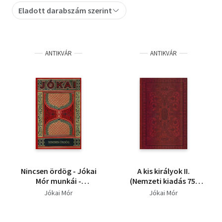
Eladott darabszám szerint
Szótár, nyelvkönyv
Tankönyv, segédkönyv
ANTIKVÁR
ANTIKVÁR
Társadalomtudomány
Természettudomány
Történelem
Vallás
Nincsen ördög - Jókai
A kis királyok II.
Mór munkái -
(Nemzeti kiadás 75.
gyűjteményes
kötet)
Jókai Mór
Jókai Mór
díszkiadás