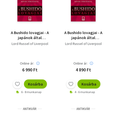
Szótár, nyelvkönyv
Tankönyv, segédkönyv
Társadalomtudomány
A Bushido lovagjai - A
A Bushido lovagjai - A
japánok által
japánok által
Természettudomány
elkövetett háborús
elkövetett háborús
Lord Russel of Liverpool
Lord Russel of Liverpool
bűnök rövid története
bűnök rövid története
Történelem
Vallás
Online ár:
Online ár:
6 990 Ft
4 890 Ft
Kosárba
Kosárba
6 - 8 munkanap
4 - 6 munkanap
ANTIKVÁR
ANTIKVÁR