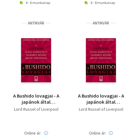
4 - 6 munkanap
6 - 8 munkanap
ANTIKVÁR
ANTIKVÁR
A Bushido lovagjai - A
A Bushido lovagjai - A
japánok által
japánok által
elkövetett háborús
elkövetett háborús
Lord Russel of Liverpool
Lord Russel of Liverpool
bűnök rövid története
bűnök rövid története
Online ár:
Online ár: