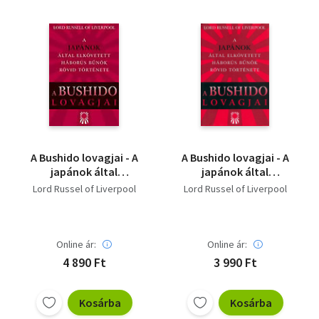
A Bushido lovagjai - A
A Bushido lovagjai - A
japánok által
japánok által
elkövetett háborús
elkövetett háborús
Lord Russel of Liverpool
Lord Russel of Liverpool
bűnök rövid története
bűnök rövid története
Online ár:
Online ár:
4 890 Ft
3 990 Ft
Kosárba
Kosárba