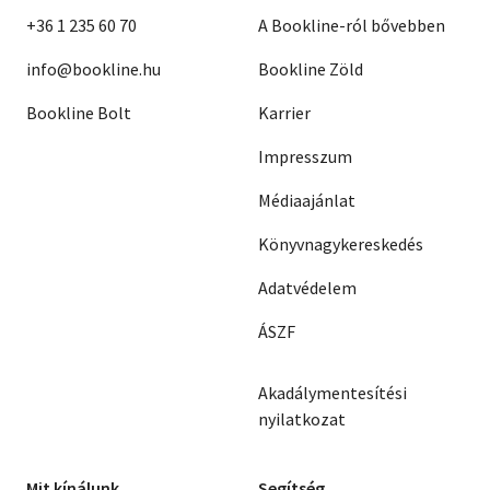
+36 1 235 60 70
A Bookline-ról bővebben
info@bookline.hu
Bookline Zöld
Bookline Bolt
Karrier
Impresszum
Médiaajánlat
Könyvnagykereskedés
Adatvédelem
ÁSZF
Akadálymentesítési
nyilatkozat
Mit kínálunk
Segítség