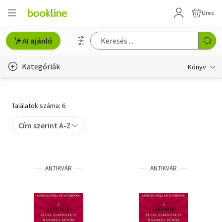
Üres
AI ajánló
Kategóriák
Könyv
Életmód, egészség
Találatok száma: 6
Erotika
Cím szerint A-Z
Gyermek- és ifjúsági
Hobbi, szabadidő
ANTIKVÁR
ANTIKVÁR
Irodalom
Művészet
Szakkönyv