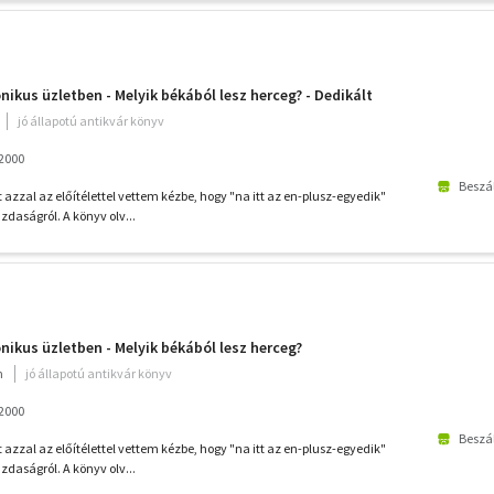
nikus üzletben - Melyik békából lesz herceg? - Dedikált
jó állapotú antikvár könyv
2000
Beszál
azzal az előítélettel vettem kézbe, hogy "na itt az en-plusz-egyedik"
azdaságról. A könyv olv...
nikus üzletben - Melyik békából lesz herceg?
m
jó állapotú antikvár könyv
2000
Beszál
azzal az előítélettel vettem kézbe, hogy "na itt az en-plusz-egyedik"
azdaságról. A könyv olv...