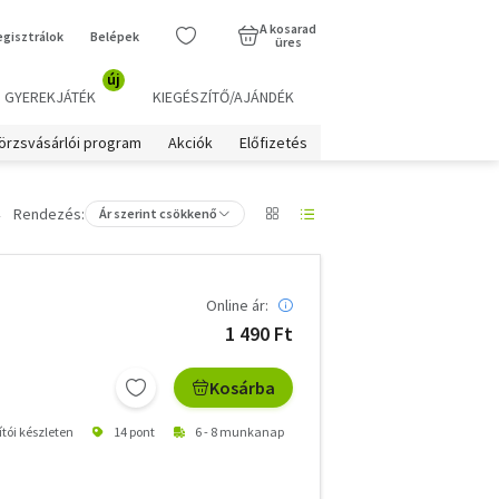
A kosarad
egisztrálok
Belépek
üres
új
GYEREKJÁTÉK
KIEGÉSZÍTŐ/AJÁNDÉK
örzsvásárlói program
Akciók
Előfizetés
Rendezés:
Ár szerint csökkenő
Online ár:
1 490 Ft
Kosárba
ítói készleten
14 pont
6 - 8 munkanap