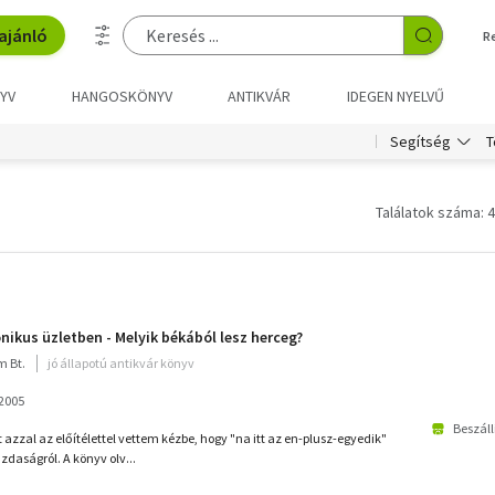
ajánló
R
YV
HANGOSKÖNYV
ANTIKVÁR
IDEGEN NYELVŰ
T
Segítség
Találatok száma: 4
nikus üzletben - Melyik békából lesz herceg?
m Bt.
jó állapotú antikvár könyv
2005
Beszáll
azzal az előítélettel vettem kézbe, hogy "na itt az en-plusz-egyedik"
azdaságról. A könyv olv...