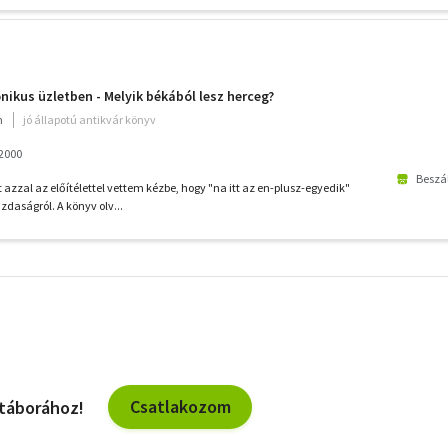
nikus üzletben - Melyik békából lesz herceg?
m
jó állapotú antikvár könyv
2000
Beszál
azzal az előítélettel vettem kézbe, hogy "na itt az en-plusz-egyedik"
azdaságról. A könyv olv...
További
szűrők
Csatlakozom
 táborához!