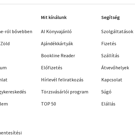
Mit kínálunk
Segítség
ne-ról bővebben
AI Könyvajánló
Szolgáltatások
 Zöld
Ajándékkártyák
Fizetés
Bookline Reader
Szállítás
zum
Előfizetés
Átvevőhelyek
nlat
Hírlevél feliratkozás
Kapcsolat
ykereskedés
Törzsvásárlói program
Súgó
elem
TOP 50
Elállás
entesítési