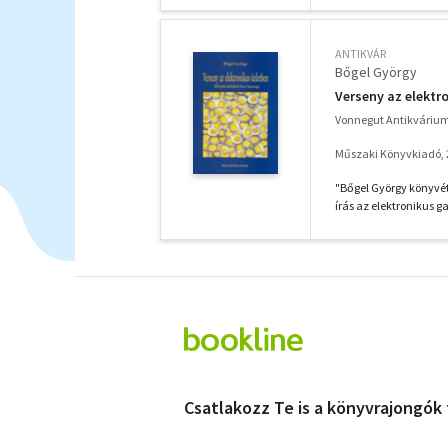
ANTIKVÁR
Bőgel György
Verseny az elektro
Vonnegut Antikváriu
Műszaki Könyvkiadó, 
"Bőgel György könyvét 
írás az elektronikus g
Csatlakozz Te is a könyvrajongók