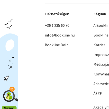
Elérhetőségek
Cégünk
+36 1 235 60 70
A Bookli
info@bookline.hu
Bookline
Bookline Bolt
Karrier
Impress
Médiaajá
Könyvnag
Adatvéd
ÁSZF
Akadálym