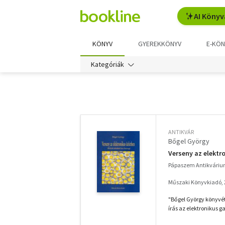
AI Könyv
KÖNYV
GYEREKKÖNYV
E-KÖN
Kategóriák
További
szűrők
ANTIKVÁR
Bőgel György
Verseny az elektro
Pápaszem Antikváriu
Műszaki Könyvkiadó, 
"Bőgel György könyvét 
írás az elektronikus g