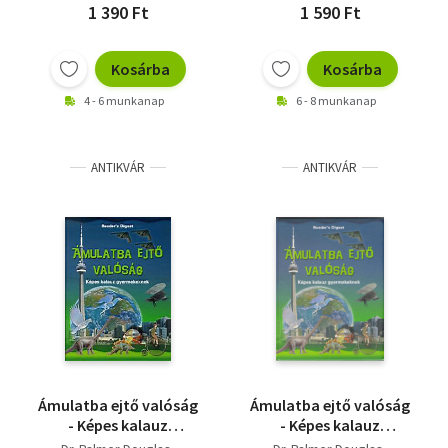
1 390 Ft
1 590 Ft
Kosárba
Kosárba
4 - 6 munkanap
6 - 8 munkanap
ANTIKVÁR
ANTIKVÁR
Ámulatba ejtő valóság
Ámulatba ejtő valóság
- Képes kalauz
- Képes kalauz
gyermekeknek
gyermekeknek - saját