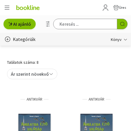
Üres
AI ajánló
Kategóriák
Könyv
Életmód, egészség
Találatok száma: 8
Erotika
Ár szerint növekvő
Gyermek- és ifjúsági
Hobbi, szabadidő
ANTIKVÁR
ANTIKVÁR
Irodalom
Művészet
Szakkönyv