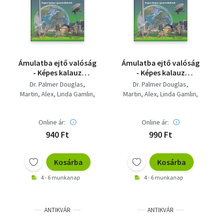
Szótár, nyelvkönyv
Tankönyv, segédkönyv
Társadalomtudomány
Ámulatba ejtő valóság
Ámulatba ejtő valóság
- Képes kalauz
- Képes kalauz
Természettudomány
gyermekeknek
gyermekeknek
Dr. Palmer Douglas
Dr. Palmer Douglas
Martin, Alex
Linda Gamlin
Martin, Alex
Linda Gamlin
Történelem
David Burnie
David Burnie
Vallás
Online ár:
Online ár:
940 Ft
990 Ft
Kosárba
Kosárba
4 - 6 munkanap
4 - 6 munkanap
ANTIKVÁR
ANTIKVÁR