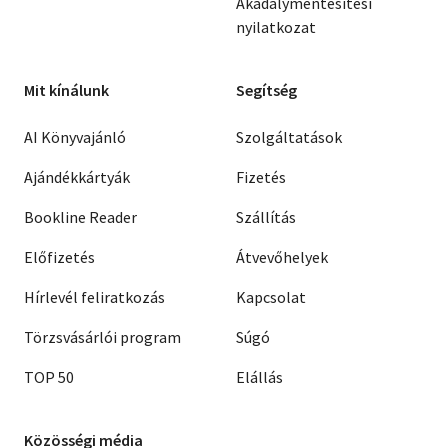
Akadálymentesítési
nyilatkozat
Mit kínálunk
Segítség
AI Könyvajánló
Szolgáltatások
Ajándékkártyák
Fizetés
Bookline Reader
Szállítás
Előfizetés
Átvevőhelyek
Hírlevél feliratkozás
Kapcsolat
Törzsvásárlói program
Súgó
TOP 50
Elállás
Közösségi média