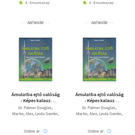
6 - 8 munkanap
6 - 8 munkanap
ANTIKVÁR
ANTIKVÁR
Ámulatba ejtő valóság
Ámulatba ejtő valóság
- Képes kalauz
- Képes kalauz
gyermekeknek
gyermekeknek
Dr. Palmer Douglas
Dr. Palmer Douglas
Martin, Alex
Linda Gamlin
Martin, Alex
Linda Gamlin
David Burnie
David Burnie
Online ár:
Online ár: