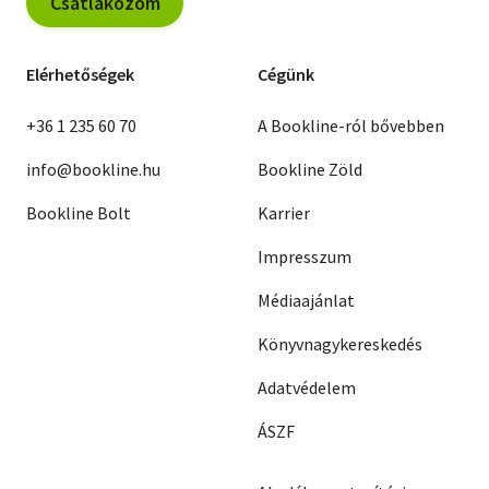
Csatlakozom
Elérhetőségek
Cégünk
+36 1 235 60 70
A Bookline-ról bővebben
info@bookline.hu
Bookline Zöld
Bookline Bolt
Karrier
Impresszum
Médiaajánlat
Könyvnagykereskedés
Adatvédelem
ÁSZF