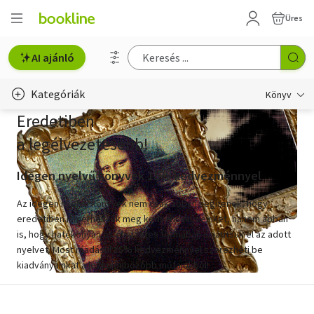
Üres
AI ajánló
Kategóriák
Könyv
Eredetiben
Életmód, egészség
a legélvezetesebb!
Erotika
Idegen nyelvű könyvek 15% kedvezménnyel
Gyermek- és ifjúsági
Az idegen nyelvű könyvek nem csak abban segítenek, hogy
Hobbi, szabadidő
eredetiben ismerhessük meg kedvenc műveinket, hanem abban
is, hogy hatékonyan és élvezetes formában sajátítsuk el az adott
Irodalom
nyelvet. Most ráadásul 15% kedvezménnyel szerezheti be
kiadványainkat a legkülönbözőbb műfajokból!
Művészet
Gyerekkönyvek
Szakkönyv
Kortárs
Krimi