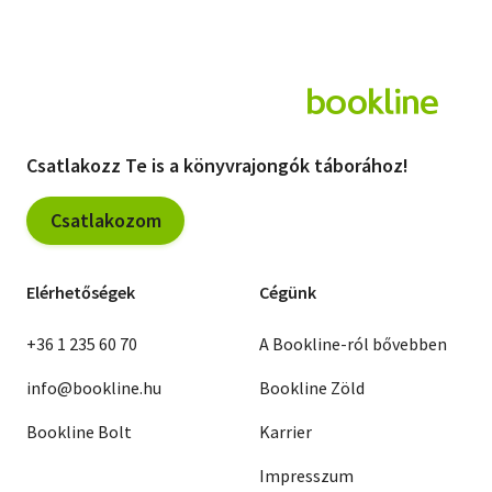
Nagyobbaknak
regények
Romantika
Kisebbeknek
Szótár, nyelvkönyv
Életrajzok
Sci-fi
Útikönyvek
Tankönyv, segédkönyv
Társadalomtudomány
Csatlakozz Te is a könyvrajongók táborához!
Természettudomány
Csatlakozom
Történelem
Vallás
Elérhetőségek
Cégünk
+36 1 235 60 70
A Bookline-ról bővebben
info@bookline.hu
Bookline Zöld
Bookline Bolt
Karrier
Impresszum