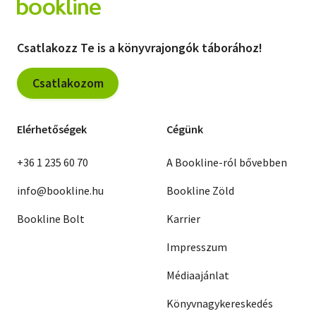
Csatlakozz Te is a könyvrajongók táborához!
Csatlakozom
Elérhetőségek
Cégünk
+36 1 235 60 70
A Bookline-ról bővebben
info@bookline.hu
Bookline Zöld
Bookline Bolt
Karrier
Impresszum
Médiaajánlat
Könyvnagykereskedés