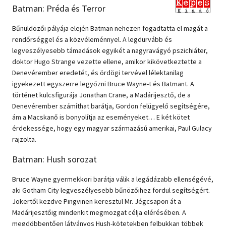
Batman: Préda és Terror
Bűnüldözői pályája elején Batman nehezen fogadtatta el magát a
rendőrséggel és a közvéleménnyel. A legdurvább és
legveszélyesebb támadások egyikét a nagyravágyó pszichiáter,
doktor Hugo Strange vezette ellene, amikor kikövetkeztette a
Denevérember eredetét, és ördögi tervével lélektanilag
igyekezett egyszerre legyőzni Bruce Wayne-t és Batmant. A
történet kulcsfigurája Jonathan Crane, a Madárijesztő, de a
Denevérember számíthat barátja, Gordon felügyelő segítségére,
ám a Macskanő is bonyolítja az eseményeket… E két kötet
érdekessége, hogy egy magyar származású amerikai, Paul Gulacy
rajzolta.
Batman: Hush sorozat
Bruce Wayne gyermekkori barátja válik a legádázabb ellenségévé,
aki Gotham City legveszélyesebb bűnözőihez fordul segítségért.
Jokertől kezdve Pingvinen keresztül Mr. Jégcsapon át a
Madárijesztőig mindenkit megmozgat célja elérésében. A
megdöbbentően látványos Hush-kötetekben felbukkan többek