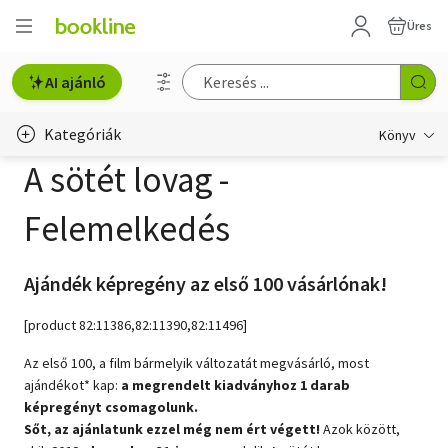
Üres
AI ajánló
Kategóriák
Könyv
A sötét lovag -
Életmód, egészség
Felemelkedés
Erotika
Gyermek- és ifjúsági
Ajándék képregény az első 100 vásárlónak!
Hobbi, szabadidő
[product 82:11386,82:11390,82:11496]
Irodalom
Az első 100, a film bármelyik változatát megvásárló, most
ajándékot* kap:
a megrendelt kiadványhoz 1 darab
Művészet
képregényt csomagolunk.
Sőt, az ajánlatunk ezzel még nem ért végett!
Azok között,
Szakkönyv