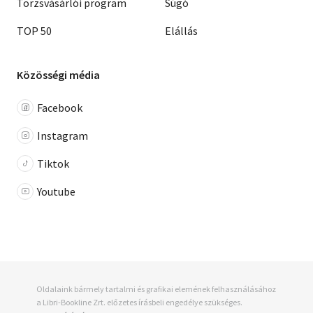
Törzsvásárlói program
Súgó
TOP 50
Elállás
Közösségi média
Facebook
Instagram
Tiktok
Youtube
Oldalaink bármely tartalmi és grafikai elemének felhasználásához
a Libri-Bookline Zrt. előzetes írásbeli engedélye szükséges.