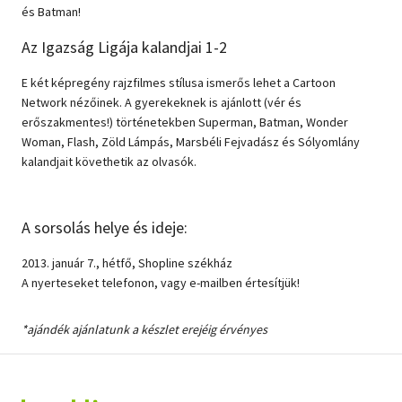
és Batman!
Az Igazság Ligája kalandjai 1-2
E két képregény rajzfilmes stílusa ismerős lehet a Cartoon
Network nézőinek. A gyerekeknek is ajánlott (vér és
erőszakmentes!) történetekben Superman, Batman, Wonder
Woman, Flash, Zöld Lámpás, Marsbéli Fejvadász és Sólyomlány
kalandjait követhetik az olvasók.
A sorsolás helye és ideje:
2013. január 7., hétfő, Shopline székház
A nyerteseket telefonon, vagy e-mailben értesítjük!
*ajándék ajánlatunk a készlet erejéig érvényes