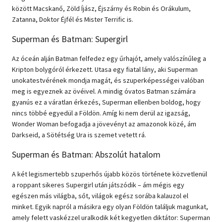
között Macskanő, Zöld Íjász, Éjszárny és Robin és Orákulum,
Zatanna, Doktor Éjfél és Mister Terrific is.
Superman és Batman: Supergirl
Az óceán alján Batman felfedez egy űrhajót, amely valószínűleg a
Kripton bolygóról érkezett. Utasa egy fiatal lány, aki Superman
unokatestvérének mondja magát, és szuperképességei valóban
meg is egyeznek az övéivel. A mindig óvatos Batman számára
gyanús ez a váratlan érkezés, Superman ellenben boldog, hogy
nincs többé egyedül a Földön. Amíg ki nem derül az igazság,
Wonder Woman befogadja a jövevényt az amazonok közé, ám
Darkseid, a Sötétség Ura is szemet vetett rá.
Superman és Batman: Abszolút hatalom
A két legismertebb szuperhős újabb közös története közvetlenül
a roppant sikeres Supergirl után játszódik – ám mégis egy
egészen más világba, sőt, világok egész sorába kalauzol el
minket. Egyik napról a másikra egy olyan Földön találjuk magunkat,
amely felett vaskézzel uralkodik két kegyetlen diktátor: Superman